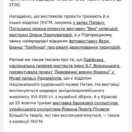
17:00.
Нагадаємо, що виставкові проєкти тривають й в 
інших відділах ЛНГМ, зокрема 
у залах Палацу 
Потоцьких можна оглянути виставку "Вир" київської 
мисткині Олени Придувалової
, а у Підгорецькому 
замку напередодні відкрили 
фотовиставку Вєри 
Бланш "Трибунал" про реалії деокупованих територій
. 
Раніше ми також писали про те, 
що 
Львівська 
національна галерея мистецтв імені Б.Г. Возницького 
презентувала проєкт "Дивовижні воєнні біженці" у 
Музеї палацу Радзивіллів
, що є відділом 
Національного художнього музею Литви. На виставці 
експонуються шедеври західноєвропейського 
живопису XVI-XVIII ст. з музейної збірки. А у Кракові 
до 23 жовтня триває 
виставка барокової скульптури 
українського скульптора Йоанна Ґеорґа Пінзеля
. 
Більшість творів, які там експонуватимуться, — також 
з колекції ЛНГМ.