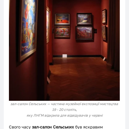
зал-салон Сельських — частина музейної експозиції мистецтва 
19 - 20 століть,
яку ЛНГМ відкрила для відвідувачів у червні
Свого часу 
зал-салон Сельських 
був яскравим 