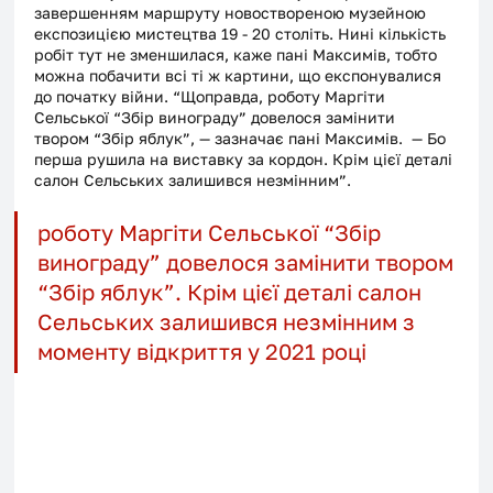
завершенням маршруту новоствореною музейною 
експозицією мистецтва 19 - 20 століть. Нині кількість 
робіт тут не зменшилася, каже пані Максимів, тобто 
можна побачити всі ті ж картини, що експонувалися 
до початку війни. “Щоправда, роботу Маргіти 
Сельської “Збір винограду” довелося замінити 
твором “Збір яблук”, — зазначає пані Максимів.  — Бо 
перша рушила на виставку за кордон. Крім цієї деталі 
салон Сельських залишився незмінним”.
роботу Маргіти Сельської “Збір 
винограду” довелося замінити твором 
“Збір яблук”. Крім цієї деталі салон 
Сельських залишився незмінним з 
моменту відкриття у 2021 році