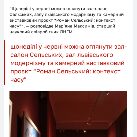
“Щонеділі у червні можна оглянути зал-салон 
Сельських, залу львівського модернізму та камерний 
виставковий проєкт “Роман Сельський: контекст 
часу””, — розповідає Мар’яна Максимів, старший 
науковий співробітник ЛНГМ. 
щонеділі у червні можна оглянути зал-
салон Сельських, зал львівського 
модернізму та камерний виставковий 
проєкт “Роман Сельський: контекст 
часу”