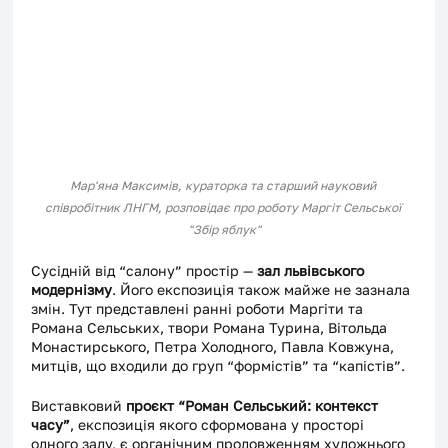
Мар'яна Максимів, кураторка та старший науковий 
співробітник ЛНГМ, розповідає про роботу Маргіт Сельської 
"Збір яблук"
Сусідній від “салону” простір — 
зал львівського 
модернізму
. Його експозиція також майже не зазнала 
змін. Тут представлені ранні роботи Маргіти та 
Романа Сельських, твори Романа Турина, Вітольда 
Монастирського, Петра Холодного, Павла Ковжуна, 
митців, що входили до груп “формістів” та “капістів”. 
Виставковий 
проєкт “Роман Сельський: контекст 
часу”
, експозиція якого сформована у просторі 
одного залу, є органічним продовженням художнього 