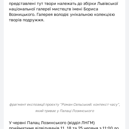
представлені тут твори належать до збірки Львівської 
національної галереї мистецтв імені Бориса 
Возницького. Галерея володіє унікальною колекцією 
творів подружжя. 
фрагмент експозиції проєкту "Роман Сельський: контекст часу",
який триває у Палаці Лозинського
У червні Палац Лозинського (відділ ЛНГМ) 
прийматиме відвідувачів 11, 18 та 25 червня з 11:00 до 