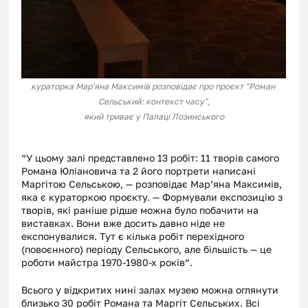
кураторка Мар'яна Максимів розповідає про проєкт "Роман 
Сельський: контекст часу",
який триває у Палаці Лозинського
“У цьому залі представлено 13 робіт: 11 творів самого 
Романа Юліановича та 2 його портрети написані 
Маргітою Сельською, — розповідає Мар’яна Максимів, 
яка є кураторкою проєкту. — Формували експозицію з 
творів, які раніше рідше можна було побачити на 
виставках. Вони вже досить давно ніде не 
експонувалися. Тут є кілька робіт перехідного 
(повоєнного) періоду Сельського, але більшість — це 
роботи майстра 1970-1980-х років”. 
Всього у відкритих нині залах музею можна оглянути 
близько 30 робіт Романа та Маргіт Сельських. Всі 