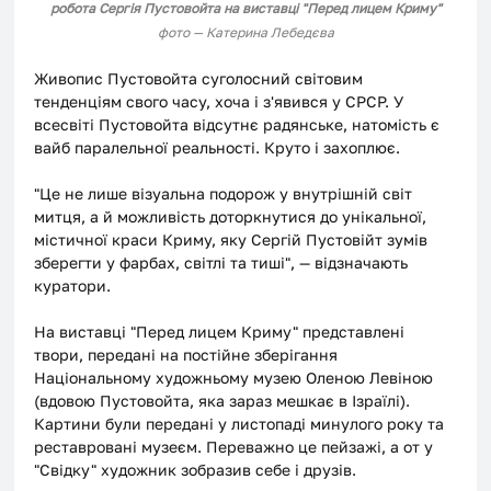
робота Сергія Пустовойта на виставці "Перед лицем Криму"
фото — Катерина Лебедєва
Живопис Пустовойта суголосний світовим 
тенденціям свого часу, хоча і з'явився у СРСР. У 
всесвіті Пустовойта відсутнє радянське, натомість є 
вайб паралельної реальності. Круто і захоплює. 
"Це не лише візуальна подорож у внутрішній світ 
митця, а й можливість доторкнутися до унікальної, 
містичної краси Криму, яку Сергій Пустовійт зумів 
зберегти у фарбах, світлі та тиші", — відзначають 
куратори. 
На виставці "Перед лицем Криму" представлені 
твори, передані на постійне зберігання 
Національному художньому музею Оленою Левіною 
(вдовою Пустовойта, яка зараз мешкає в Ізраїлі). 
Картини були передані у листопаді минулого року та 
реставровані музеєм. Переважно це пейзажі, а от у 
"Свідку" художник зобразив себе і друзів.