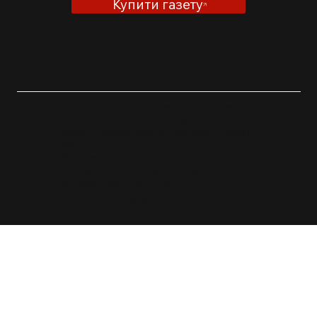
Купити газету
ДУМКИ ПРО ВАЖЛИВЕ
Незалежне українське медіа про мистецтво -
виходимо друком з 2019 року.
Видавець засобу масової інформації [естéт]
газета.
Свідоцтво про державну реєстрацію
друкованого засобу масової інформації: ЛВ
1342/596P від 23.09.2019
засновниця та видавець ФОП Степанюк
І.І.
info@esthetegazeta.com
+38 096 280 2992
Політика конфіденційності
Політика повернення