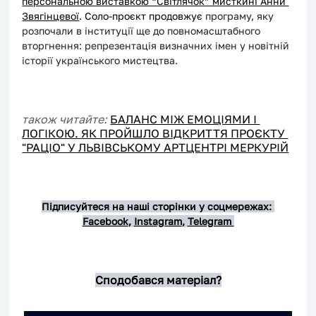
персональною виставкою “Світлячок” мисткині Анни 
Звягінцевої
. Соло-проєкт продовжує 
програму, яку 
розпочали в інституції ще до повномасштабного 
вторгнення: репрезентація визначних імен у новітній 
історії українського мистецтва.
також читайте:
БАЛАНС МІЖ ЕМОЦІЯМИ І 
ЛОГІКОЮ. ЯК ПРОЙШЛО ВІДКРИТТЯ ПРОЄКТУ 
"РАЦІО" У ЛЬВІВСЬКОМУ АРТЦЕНТРІ МЕРКУРІЙ
Підписуйтеся на наші сторінки у соцмережах: 
Facebook
, 
Instagram
, 
Telegram 
Сподобався матеріал?