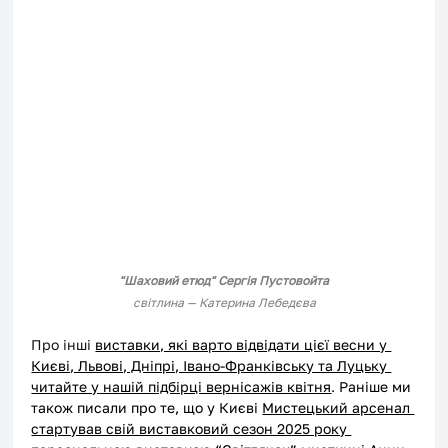
"Шаховий етюд" Сергія Пустовойта
світлина — Катерина Лебедєва
Про інші 
виставки, які варто відвідати цієї весни у 
Києві, Львові, Дніпрі, Івано-Франківську та Луцьку 
читайте у нашій підбірці вернісажів квітня
. 
Раніше ми 
також писали про те, що у Києві 
Мистецький арсенал 
стартував свій виставковий сезон 2025 року 