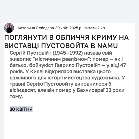
Катерина Лебедєва
30 квіт. 2025 р.
Читати 2 хв
ПОГЛЯНУТИ В ОБЛИЧЧЯ КРИМУ НА
ВИСТАВЦІ ПУСТОВОЙТА В NAMU
Сергій Пустовійт (1945—1992) назвав свій 
живопис "містичним реалізмом"; помер — як і 
батько, бойчукіст Гаврило Пустовійт — у віці 47 
років. У Києві відкрилася виставка цього 
важливого для історії мистецтва художника. У 
травні Сергію Пустовойту виповнилося б 
вісімдесят, але він помер у Бахчисараї 33 роки 
тому. 
30 КВІТНЯ