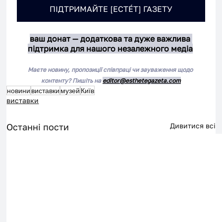
ПІДТРИМАЙТЕ [ЕСТÉТ] ГАЗЕТУ
ваш донат — додаткова та дуже важлива 
підтримка для нашого незалежного медіа
Маєте новину, пропозиції співпраці чи зауваження щодо 
контенту? Пишіть на 
editor@esthetegazeta.com
новини
виставки
музей
Київ
виставки
Останні пости
Дивитися всі