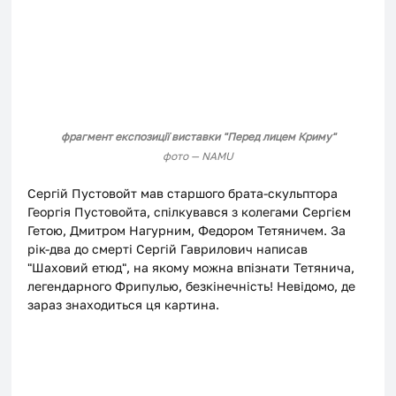
фрагмент експозиції виставки "Перед лицем Криму"
фото — NAMU
Сергій Пустовойт мав старшого брата-скульптора 
Георгія Пустовойта, спілкувався з колегами Сергієм 
Гетою, Дмитром Нагурним, Федором Тетяничем. За 
рік-два до смерті Сергій Гаврилович написав 
"Шаховий етюд", на якому можна впізнати Тетянича, 
легендарного Фрипулью, безкінечність! Невідомо, де 
зараз знаходиться ця картина. 