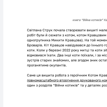
книга 
“Війна котиків” К
Світлана Струк почала створювати вишиті малю
робіт були й сюжети з котом, котом Кравцовим (
одногрупника Микити Кравцова). На той момент
Броварів. Кіт Кравцов навідувався до їхнього г
коти. Коли у березні 2022 року митці та коти 
відмовився їхати. Два інші коти поїхали, і за
зустрів старих знайомих, але згодом зник ост
проганятиме окупантів.
Саме ця вишита робота з героїчним Котом Кра
повномасштабного вторгнення друкованого ном
один з розділів “Війни котиків” та у деталях р