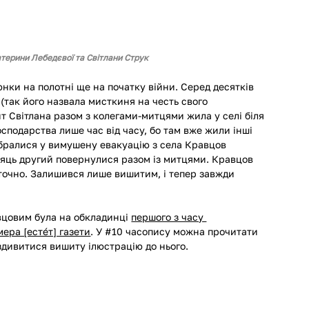
атерини Лебедєвої та Світлани Струк
нки на полотні ще на початку війни. Серед десятків 
так його назвала мисткиня на честь свого 
 Світлана разом з колегами-митцями жила у селі біля 
осподарства лише час від часу, бо там вже жили інші 
зібралися у вимушену евакуацію з села Кравцов 
 місяць другий повернулися разом із митцями. Кравцов 
аточно. Залишився лише вишитим, і тепер завжди 
вцовим була на обкладинці 
першого з часу 
ера [естéт] газети
. У 
#10
 часопису можна прочитати 
оздивитися вишиту ілюстрацію до нього. 