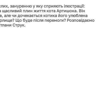
слих, зануренню у яку сприяють ілюстрації: 
а щасливий плин життя кота Артишока. Він 
в, але чи дочекається котика його улюблена 
рлище? Що буде після перемоги? Розповідаємо 
тлани Струк. 