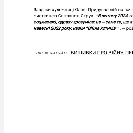
Завдяки художниці Олені Придуваловій на поч
мисткинею Світланою Струк. 
“
В лютому 2024-го
соцмережі, одразу зрозуміла: це — саме те, що я
навесні 2022 року, казки “Війна котиків
””, — р
також читайте
: 
ВИШИВКИ ПРО ВІЙНУ. ПЕ