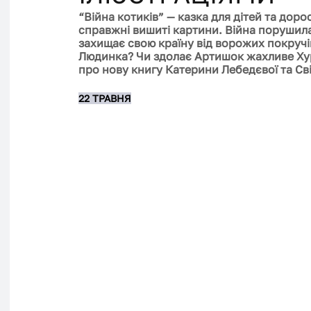
“Війна котиків” — казка для дітей та доро
справжні вишиті картини. Війна порушил
захищає свою країну від ворожих покручі
Людинка? Чи здолає Артишок жахливе Ху
про нову книгу Катерини Лебедєвої та Сві
22 ТРАВНЯ