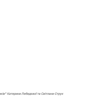
иків” Катерини Лебедєвої та Світлани Струк