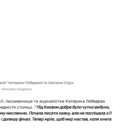
иків” Катерини Лебедєвої та Світлани Струк
— Михайло Андреєв
ії, письменниця та журналістка Катерина Лебедєва 
едмістя столиці. “
Під Києвом добре було чутно вибухи, 
му мисленню. Почала писати казку, але не поспішала з її 
і допишу фінал. Тепер мрію, щоб мир настав, коли книга 