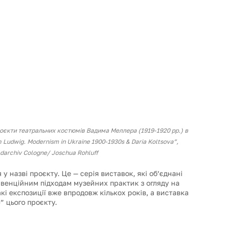
оєкти театральних костюмів Вадима Меллера (1919-1920 рр.) в 
udwig. Modernism in Ukraine 1900-1930s & Daria Koltsova”,
ldarchiv Cologne/ Joschua Rohluff 
назві проєкту. Це — серія виставок, які об’єднані 
венційним підходам музейних практик з огляду на 
кі експозиції вже впродовж кількох років, а виставка 
” цього проєкту.