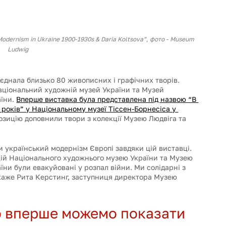
dernism in Ukraine 1900-1930s & Daria Koltsova”, фото - Museum 
Ludwig
’єднала близько 80 живописних і графічних творів. 
аціональний художній музей України та Музей 
їни. 
Вперше виставка була представлена під назвою “В 
х років” у Національному музеї Тіссен-Борнесіса у 
озицію доповнили твори з колекції Музею Людвіга та 
 український модернізм Європі завдяки цій виставці. 
цій Національного художнього музею України та Музею 
їни були евакуйовані у розпал війни. Ми солідарні з 
каже Рита Керстинг, заступниця директора Музею 
що вперше можемо показати 