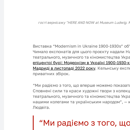
гості вернісажу "HERE AND NOW at Museum Ludwig. Mo
Виставка “Modernism in Ukraine 1900-1930s” об
Чимало експонатів для цього проєкту надали Н
театрального, музичного та кіномистецтва Укра
епіцентрі бурі: Модернізм в Україні 1900-1930-
Мадриді в листопаді 2022 року
. Кельнську експ
приватних збірок.
“Ми радіємо з того, що вперше можемо показати
Сповнені сили та краси художні твори з колек
театрального, музичного та кіномистецтва Укра
нашими колегами та українським народом”, — 
Людвіга. 
“Ми радіємо з того, 