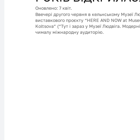
Оновлено:
7 квіт.
Ввечері другого червня в кельнському Музеї Лю
виставкового проєкту “HERE AND NOW at Museum
Koltsova” (“Тут і зараз у Музеї Людвіга. Модерн
чималу міжнародну аудиторію. 