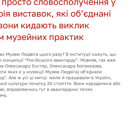
просто словосполучення у 
рія виставок, які об’єднані 
вони кидають виклик 
м музейних практик
х Музею Людвіга цього разу? В інституції кажуть, що 
до концепції “Російського авангарду”. Мовляв, так вже 
ема Олександру Екстер, Олександра Богомазова, 
и яких є у колекції Музею Людвіга) об’єднали 
”. Але ж усі ці митці  жили й працювали в Україні, 
кої культури початку 20 століття. Вони народилися або 
ві, вправляючись тут в авангардних течіях 
му. 