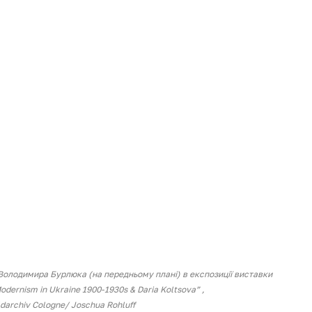
 Володимира Бурлюка (на передньому плані) в експозиції виставки 
ernism in Ukraine 1900-1930s & Daria Koltsova” ,
ldarchiv Cologne/ Joschua Rohluff 