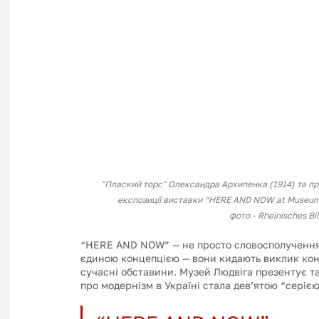
"Плаский торс" Олександра Архипенка (1914) та пр
експозиції виставки “HERE AND NOW at Museum L
фото - Rheinisches Bi
“HERE AND NOW” — не просто словосполучення у 
єдиною концепцією — вони кидають виклик кон
сучасні обставини. Музей Людвіга презентує та
про модернізм в Україні стала дев’ятою “серією