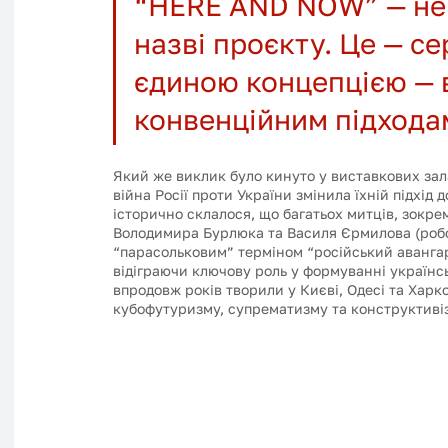
“HERE AND NOW” — не 
назві проєкту. Це — се
єдиною концепцією — 
конвенційним підхода
Який же виклик було кинуто у виставкових зала
війна Росії проти України змінила їхній підхід 
історично склалося, що багатьох митців, зокр
Володимира Бурлюка та Василя Єрмилова (робот
“парасольковим” терміном “російський авангард
відіграючи ключову роль у формуванні українсь
впродовж років творили у Києві, Одесі та Харко
кубофутуризму, супрематизму та конструктивіз