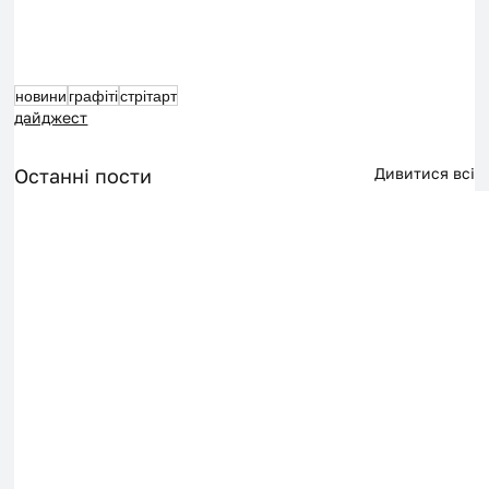
новини
графіті
стрітарт
дайджест
Останні пости
Дивитися всі