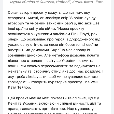
мурал «Grains of Culture», Найробі, Кенія. Фото - Port. 
Організатори проєкту кажуть, що «стіна», яку 
створюють митці, символізує опір України сусіду-
агресору та умовний захисний бар'єр, що захищає 
інші країни світу від війни. "Назва проєкту 
асоціюється з культовим альбомом Pink Floyd, рок-
опери, що розповідає про героя, відгородженого від 
усього світу стіною, за якою він бореться зі своїми 
внутрішніми демонами. Україна має справу із 
зовнішнім демоном. Але метафора дозволяє почати 
діалог про ставлення світу до України як «ми та 
вони». Ми хочемо переосмислити та подивитися на 
ментальну та історичну стіну, яка досі нас розділяє. І 
яку треба ліквідувати, щоб ми почувалися єдиною 
громадою", – говорить кураторка проєкту The Wall 
Катя Тейлор.
Цей проєкт має на меті показати те спільне, що є у 
Кенії та України, включаючи спільні цінності, цілі та 
права, зазначають організатори. Над муралом у 
Найробі працювали відомі кенійські та українські 