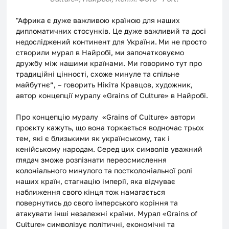
"Африка є дуже важливою країною для наших 
дипломатичних стосунків. Це дуже важливий та досі 
недосліджений континент для України.
Ми не просто 
створили мурал в Найробі, ми започатковуємо 
дружбу між нашими країнами. Ми говоримо тут про 
традиційні цінності, схоже минуле та спільне 
майбутнє”, – говорить Нікіта Кравцов, художник, 
автор концепції муралу «Grains of Culture» в Найробі.
Про концепцію муралу  «Grains of Culture» автори 
проєкту кажуть, що вона торкається водночас трьох 
тем, які є близькими як українському, так і 
кенійському народам. Серед цих символів уважний 
глядач зможе розпізнати переосмислення 
колоніального минулого та постколоніальної ролі 
наших країн, стагнацію імперії, яка відчуває 
наближення свого кінця тож намагається 
повернутись до свого імперського коріння та 
атакувати інші незалежні країни. Мурал «Grains of 
Culture» символізує політичні, економічні та 