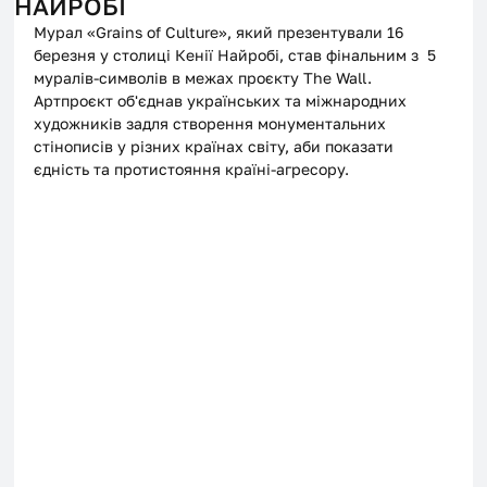
НАЙРОБІ
Мурал «Grains of Culture», який презентували 16 
березня у столиці Кенії Найробі, став фінальним з  5 
муралів-символів в межах проєкту The Wall. 
Артпроєкт об'єднав українських та міжнародних 
художників задля створення монументальних 
стінописів у різних країнах світу, аби показати 
єдність та протистояння країні-агресору.