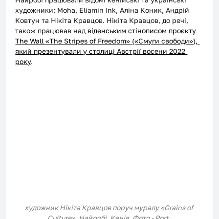
художники: Moha, Eliamin Ink, Аліна Коник, Андрій 
Ковтун та Нікіта Кравцов. Нікіта Кравцов, до речі, 
також працював над 
віденським стінописом проєкту 
The Wall «The Stripes of Freedom» («Смуги свободи»), 
який презентували у столиці Австрії восени 2022 
року
. 
художник Нікіта Кравцов поруч муралу «Grains of 
Culture», Найробі, Кенія. Фото - Port. 