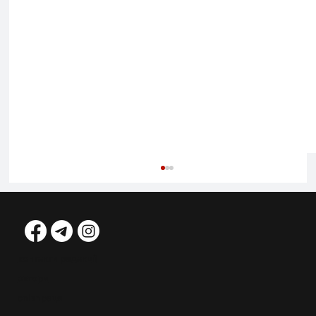
контакти редакції
автори
співпраця