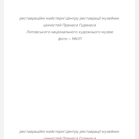
реставраційні майстерні 
Центру реставрації музейних 
цінностей Пранаса Гудинаса
Литовського національного художнього музею
фото — МКІП
реставраційні майстерні 
Центру реставрації музейних 
цінностей Пранаса Гудинаса