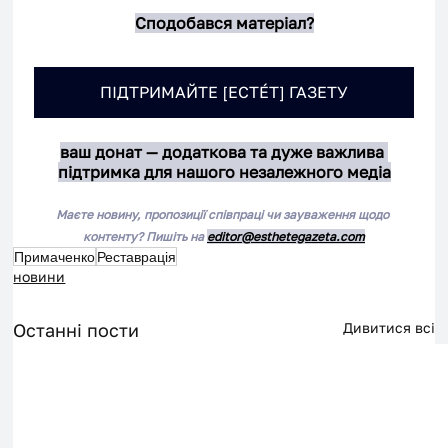
Сподобався матеріал?
ПІДТРИМАЙТЕ [ЕСТÉТ] ГАЗЕТУ
ваш донат — додаткова та дуже важлива 
підтримка для нашого незалежного медіа
Маєте новину, пропозиції співпраці чи зауваження щодо 
контенту? Пишіть на 
editor@esthetegazeta.com
Примаченко
Реставрація
новини
Останні пости
Дивитися всі