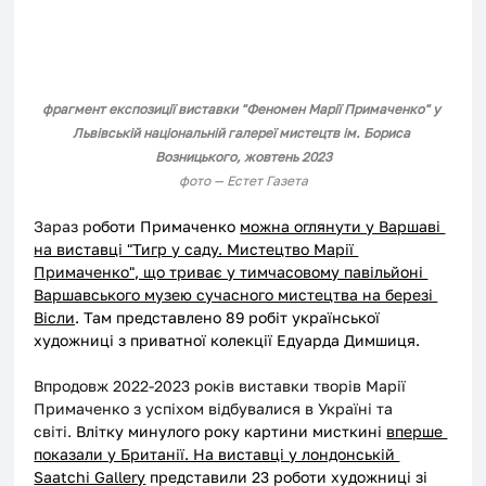
фрагмент експозиції виставки "Феномен Марії Примаченко" у 
Львівській національній галереї мистецтв ім. Бориса 
Возницького, жовтень 2023
фото — Естет Газета
Зараз р
оботи Примаченко 
можна оглянути у Варшаві 
на виставці "Тигр у саду. Мистецтво Марії 
Примаченко", що триває у тимчасовому павільйоні 
Варшавського музею сучасного мистецтва на березі 
Вісли
. Там представлено 89 робіт української 
художниці з приватної колекції Едуарда Димшиця.
Впродовж 2022-2023 років виставки творів Марії 
Примаченко з успіхом відбувалися в Україні та 
світі.
 Влітку минулого року картини мисткині 
вперше 
показали у Британії. На виставці у лондонській 
Saatchi Gallery
 представили 23 роботи художниці зі 