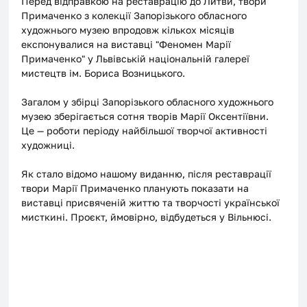
Перед відправкою на реставрацію до Литви, твори 
Примаченко з колекції Запорізького обласного 
художнього музею впродовж кількох місяців 
експонувалися на виставці "Феномен Марії 
Примаченко" у Львівській національній галереї 
мистецтв ім. Бориса Возницького. 
Загалом у збірці Запорізького обласного художнього 
музею зберігається сотня творів Марії Оксентіївни. 
Це — роботи періоду найбільшої творчої активності 
художниці. 
Як стало відомо нашому виданню, після реставрації 
твори Марії Примаченко планують показати на 
виставці присвяченій життю та творчості української 
мисткині. Проєкт, ймовірно, відбудеться у Вільнюсі. 