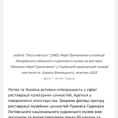
робота "Тигр сміється" (1982) Марії Примаченко з колекції 
Запорізького обласного художнього музею на виставці 
"Феномен Марії Примаченко" у Львівській національній галереї 
мистецтв ім. Бориса Возницького, жовтень 2023
фото — Естет Газета
Литва та Україна активно співпрацюють у сфері 
реставрації культурних цінностей, йдеться у 
повідомленні міністерства. 
Зокрема фахівці Центру 
реставрації музейних цінностей Пранаса Гудинаса 
Литовського національного художнього музею вже 
дослідили та відреставрували понад 50 картин та 