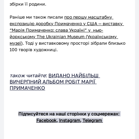
збірки її родини.
Раніше ми також писали 
про першу масштабну 
експозицію доробку Примаченко у США — виставку 
“Марія Примаченко: слава Україні” у  нью-
йоркському The Ukrainian Museum (Українському 
музеї)
. Тоді у виставковому просторі зібрали близько 
100 творів художниці.
також читайте
: 
ВИДАНО НАЙБІЛЬШ 
ВИЧЕРПНИЙ АЛЬБОМ РОБІТ МАРІЇ 
ПРИМАЧЕНКО
Підписуйтеся на наші сторінки у соцмережах: 
Facebook
, 
Instagram
, 
Telegram 