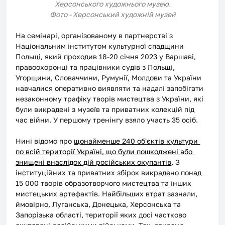
Херсонського художнього музею.
Фото - Херсонський художній музей
На семінарі, організованому в партнерстві з 
Національним інститутом культурної спадщини 
Польщі, який проходив 18-20 січня 2023 у Варшаві, 
правоохоронці та працівники судів з Польщі, 
Угорщини, Словаччини, Румунії, Молдови та України 
навчалися оперативно виявляти та надалі запобігати 
незаконному трафіку творів мистецтва з України, які 
були викрадені з музеїв та приватних колекцій під 
час війни. У першому тренінгу взяло участь 35 осіб.
Нині відомо про ​
щонайменше 240 об'єктів культури 
по всій території Україні, що були пошкоджені або 
знищені внаслідок дій російських окупантів
. З 
інституційних та приватних збірок викрадено понад 
15 000 творів образотворчого мистецтва та інших 
мистецьких артефактів. Найбільших втрат зазнали, 
ймовірно, Луганська, Донецька, Херсонська та 
Запорізька області, території яких досі частково 