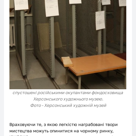
спустошені російськими окупантами фондосховища 
Херсонського художнього музею.
Фото - Херсонський художній музей
Враховуючи те, з якою легкістю награбовані твори 
мистецтва можуть опинитися на чорному ринку, 