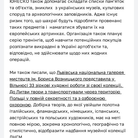
ЮНЕСКО також допомагає складати списки пам’яток 
та об’єктів, зниклих  з українських музеїв, культових 
споруд та археологічних заповідників. Адже існує 
ризик того, що шахраї будуть підробляти провенанс 
таких предметів і  намагатися збувати їх на 
європейських артринках. Організація також планує 
серію тренінгів, щоб навчити потенційних покупців 
розпізнати викрадені в Україні артоб’єкти та, 
відповідно, не здійснювати щодо них жодних 
операцій. 
Ми також писали, що 
Львівська національна галерея 
мистецтв ім. Бориса Возницького представила у 
Вільнюсі 33 зіркові художні роботи зі своєї колекції. 
До Литви твори з транспортували через територію 
Польщі у повній секретності та з озброєною 
охороною
. Добірка творів, до якої увійшли полотна 
італійських, фламандських, німецьких, іспанських, 
австрійських та польських художників, має на меті 
повною мірою, зокрема хронологічно, географічно та 
стилістично, відобразити надбання музейної колекції 
ЛНГМ.