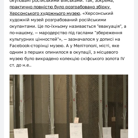
окуповані російськими військами. Так, зокрема, 
практично повністю було розграбовано збірку 
Херсонського художнього музею
. «Херсонський 
художній музей розграбований російськими 
окупантами. Це по-їхньому називається "евакуація", а 
по-нашому, — мародерство під гаслами "збереження 
культурних цінностей"», — зазначалося у дописі на 
Facebook-сторінці музею. А у Мелітополі, місті, яке 
одним з перших опинилося в окупації, з місцевого 
музею було викрадено колекцію скіфського золота IV 
ст. до н.е..