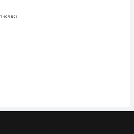
тися всі
автори
співпраця
реклама
контакти редакції