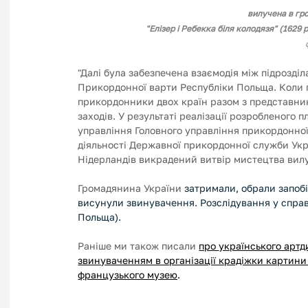
вилучена в гр
"Елізер і Ребекка біля колодязя" (162
"Далі була забезпечена взаємодія між підрозді
Прикордонної варти Республіки Польща. Коли п
прикордонники двох країн разом з представник
заходів. У результаті реалізації розробленого п
управління Головного управління прикордонно
діяльності Державної прикордонної служби Укра
Нідерландів викрадений витвір мистецтва вилу
Громадянина України 
затримали, обрали запобі
висунули звинувачення. Розслідування у справ
Польща).
Раніше ми також писали 
про 
українського артди
звинуваченням в організації крадіжки картини 
французького музею
.