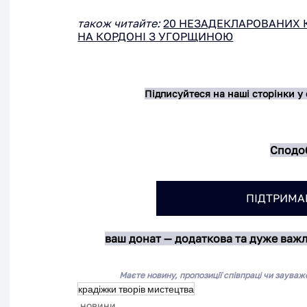
також читайте:
20 НЕЗАДЕКЛАРОВАНИХ 
НА КОРДОНІ З УГОРЩИНОЮ
Підписуйтеся на наші сторінки у
Сподоб
ПІДТРИМАЙ
ваш донат — додаткова та дуже важ
Маєте новину, пропозиції співпраці чи зауваж
крадіжки творів мистецтва
новини