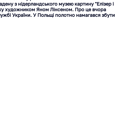
ену з нідерландського музею картину "Елізер і 
оку художником Яном Лінсеном. Про це вчора 
ужбі України. У Польщі полотно намагався збути 