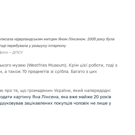
 написала нідерландським митцем Яном Лінсеном. 2005 року була 
тоді перебувала у розшуку Інтерполу
фото — ДПСУ
ого музею (Westfries Museum). Крім цієї роботи, тоді з 
 а також 70 предметів зі срібла. Багато з цих 
 
 про те, що громадянин України, який напередодні 
родати картину Яна Лінсена, яка вже майже 20 років 
дшуковував зацікавлених покупців чоловік не лише у 