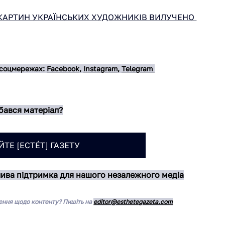
КАРТИН УКРАЇНСЬКИХ ХУДОЖНИКІВ ВИЛУЧЕНО 
 соцмережах: 
Facebook
, 
Instagram
, 
Telegram 
ався матеріал?
ТЕ [ЕСТÉТ] ГАЗЕТУ
лива підтримка для нашого незалежного медіа
ення щодо контенту? Пишіть на 
editor@esthetegazeta.com