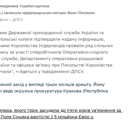
омадянина України картина
9 р.) написала нідерландським митцем Яном Лінсеном
фото — ДПСУ
лами Державної прикордонної служби України та 
ольські колеги підтвердили надану інформацію, 
ами Королівства Нідерландів провели ряд спільних 
лану за участі співробітників Оперативно-слідчого 
ї служби, Департаменту оперативно-розшукової 
їни та офіцера зв’язку при Посольстві Королівства 
чили", 
—
 йдеться у повідомленні ДПСУ.
жний захід у вигляді трьох місяців арешту. Йому 
і веде окружна прокуратура Кракова (Республіка 
лера, якого торік засудили до п'яти років ув'язнення за 
Поля Сіньяка вартістю 1,5 мільйона Євро з 