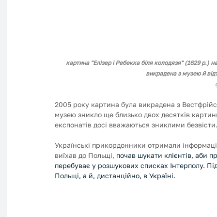
картина "Елізер і Ребекка біля колодязя" (1629 р.)
викрадена з музею й від
2005 року картина була викрадена з Вестфрійськ
музею зникло ще близько двох десятків картини,
експонатів досі вважаються зниклими безвісти.
Українські прикордонники отримали інформацію
виїхав до Польщі, 
почав шукати клієнтів, аби п
перебуває у розшукових списках Інтерполу. Пі
Польщі, а й, дистанційно, в Україні. 