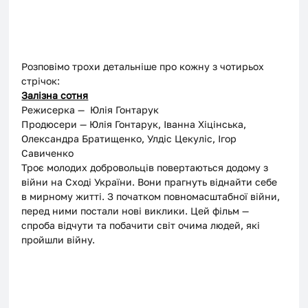
Розповімо трохи детальніше про кожну з чотирьох 
стрічок: 
Залізна сотня
Режисерка —  Юлія Гонтарук
Продюсери — Юлія Гонтарук, Іванна Хіцінська, 
Олександра Братищенко, Улдіс Цекуліс, Ігор 
Савиченко
Троє молодих добровольців повертаються додому з 
війни на Сході України. Вони прагнуть віднайти себе 
в мирному житті. З початком повномасштабної війни, 
перед ними постали нові виклики. Цей фільм — 
спроба відчути та побачити світ очима людей, які 
пройшли війну.