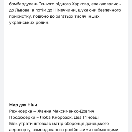
бомбардувань їхнього рідного Харкова, евакуювались 
до Львова, а потім до Німеччини, шукаючи безпечного 
прихистку, подібно до багатьох тисяч інших 
українських родин.
Мир для Ніни
Режисерка — Жанна Максименко-Довгич
Продюсерки – Люба Кнорозок, Деа Гʼїновці
Біль утрати штовхає матір оборонця донецького 
аеропорту, замордованого російськими найманцями, 