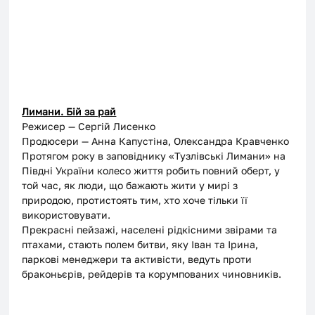
Лимани. Бій за рай
Режисер — Сергій Лисенко
Продюсери — Анна Капустіна, Олександра Кравченко
Протягом року в заповіднику «Тузлівські Лимани» на 
Півдні України колесо життя робить повний оберт, у 
той час, як люди, що бажають жити у мирі з 
природою, протистоять тим, хто хоче тільки її 
використовувати.
Прекрасні пейзажі, населені рідкісними звірами та 
птахами, стають полем битви, яку Іван та Ірина, 
паркові менеджери та активісти, ведуть проти 
браконьєрів, рейдерів та корумпованих чиновників.