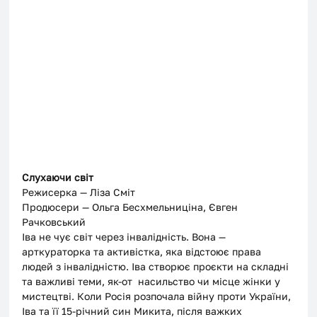
Слухаючи світ 
Режисерка — Ліза Сміт
Продюсери — Ольга Бесхмельниціна, Євген 
Рачковський
Іва не чує світ через інвалідність. Вона — 
арткураторка та активістка, яка відстоює права 
людей з інвалідністю. Іва створює проєкти на складні 
та важливі теми, як-от  насильство чи місце жінки у 
мистецтві. Коли Росія розпочала війну проти України, 
Іва та її 15-річний син Микита, після важких 