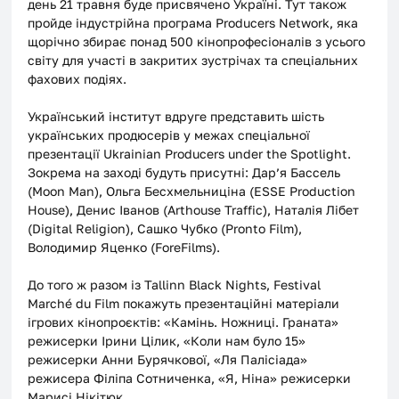
день 21 травня буде присвячено Україні. Тут також 
пройде індустрійна програма Producers Network, яка 
щорічно збирає понад 500 кінопрофесіоналів з усього 
світу для участі в закритих зустрічах та спеціальних 
фахових подіях.
Український інститут вдруге представить шість 
українських продюсерів у межах спеціальної 
презентації Ukrainian Producers under the Spotlight. 
Зокрема на заході будуть присутні: Дар’я Бассель 
(Moon Man), Ольга Бесхмельниціна (ESSE Production 
House), Денис Іванов (Arthouse Traffic), Наталія Лібет 
(Digital Religion), Сашко Чубко (Pronto Film), 
Володимир Яценко (ForeFilms).
До того ж разом із Tallinn Black Nights, Festival 
Marché du Film покажуть презентаційні матеріали 
ігрових кінопроєктів: «Камінь. Ножниці. Граната» 
режисерки Ірини Цілик, ‌«Коли нам було 15» 
режисерки Анни Бурячкової, «Ля Палісіада» 
режисера Філіпа Сотниченка, «Я, Ніна» режисерки 
Марисі Нікітюк.