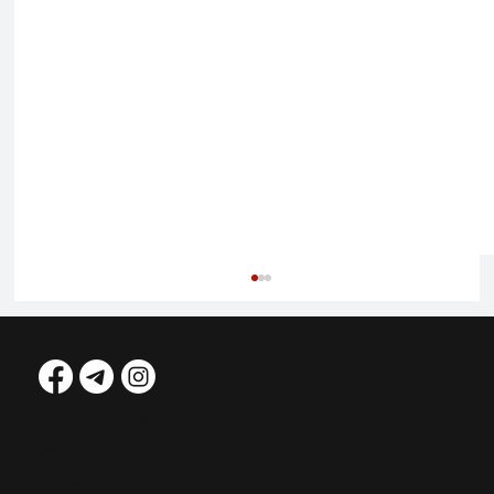
контакти редакції
автори
співпраця