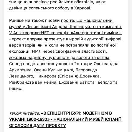
знищено внаслідок російських обстрілів, як-от 
дзвіниця Успенського собору
 в Харкові.
Раніше ми також писали 
про те, що Національний 
музей у Львові імені Андрея Шептицького та компанія 
V-Art створили NFT-колекцію «Альтернативні виміри» 
- проєкт вперше презентує широкій аудиторії цифрові 
версії творів, які ніколи не потрапляли до постійної 
експозиції НМЛ через свої фізичні властивості, 
зокрема надмірну чутливість до вологи та світла
. 
Серед представлених у колекції є твори Олександра 
Архипенка, Олени Кульчицької, Леопольда 
Левицького, Никифора (Епіфанія) Дровняка, 
Рембрандта ван Рейна, Джованні Батіста Тьєполо та 
інших. 
також читайте: 
«В ЕПІЦЕНТРІ БУРІ: МОДЕРНІЗМ В 
УКРАЇНІ 1900-1930» - НАЦІОНАЛЬНИЙ МУЗЕЙ ІСПАНІЇ 
ОГОЛОСИВ ДАТИ ПРОЄКТУ