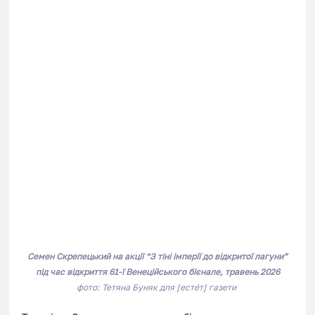
Семен Скрепецький на акції 
“З тіні імперії до відкритої лагуни”
під час відкриття 61-ї Венеційського бієнале, травень 2026
фото: Тетяна Буняк для [естéт] газети