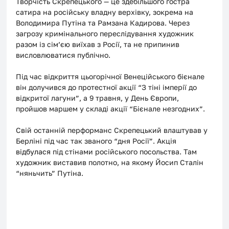
Творчість Скрепецького — це здебільшого гостра 
сатира на російську владну верхівку, зокрема на 
Володимира Путіна та Рамзана Кадирова. Через 
загрозу кримінального переслідування художник 
разом із сім’єю виїхав з Росії, та не припинив 
висловлюватися публічно.
Під час відкриття цьогорічної Венеційського бієнале 
він долучився до протестної акції “З тіні імперії до 
відкритої лагуни”, а 9 травня, у День Європи, 
пройшов маршем у складі акції “Бієнале незгодних”.
Свій останній перформанс Скрепецький влаштував у 
Берліні під час так званого “дня Росії”. Акція 
відбулася
 під стінами російського посольства. Там 
художник
 виставив полотно, на якому Йосип Сталін 
“няньчить” Путіна.