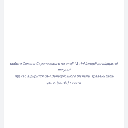
роботи Семена Скрепецького на акції 
“З тіні імперії до відкритої 
лагуни”
під час відкриття 61-ї Венеційського бієнале, травень 2026
фото: [естéт] газета 