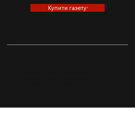
СКАСУВАТИ ГРАНТ НА 2 МЛН ЄВРО
Купити газету
ЧЕРЕЗ УЧАСТЬ РОСІЇ
Незалежне українське медіа про мистецтво -
виходимо друком з 2019 року.
Видавець засобу масової інформації [естéт]
газета.
Свідоцтво про державну реєстрацію
друкованого засобу масової інформації: ЛВ
1342/596P від 23.09.2019
засновниця та видавець ФОП Степанюк
І.І.
info@esthetegazeta.com
+38 096 280 2992
Політика конфіденційності