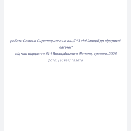
роботи Семена Скрепецького на акції 
“З тіні імперії до відкритої 
лагуни”
під час відкриття 61-ї Венеційського бієнале, травень 2026
фото: [естéт] газета 