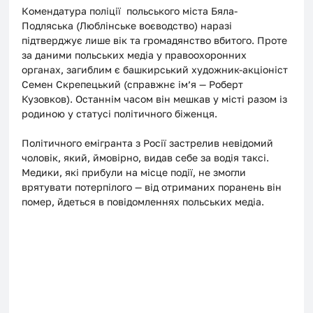
Комендатура поліції  польського міста Бяла-
Подляська (Люблінське воєводство) наразі 
підтверджує лише вік та громадянство вбитого. Проте 
за даними польських медіа у правоохоронних 
органах, загиблим є башкирський художник-акціоніст 
Семен Скрепецький (справжнє ім’я — Роберт 
Кузовков). Останнім часом він мешкав у місті разом із 
родиною у статусі політичного біженця.
Політичного емігранта з Росії застрелив невідомий 
чоловік, який, ймовірно, видав себе за водія таксі. 
Медики, які прибули на місце події, не змогли 
врятувати потерпілого — від отриманих поранень він 
помер, йдеться в повідомленнях польських медіа.