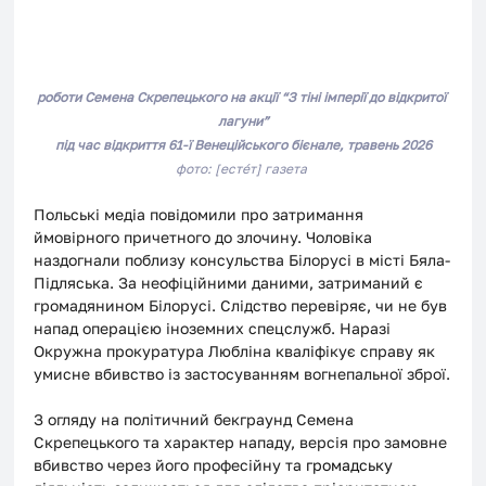
роботи Семена Скрепецького на акції 
“З тіні імперії до відкритої 
лагуни”
під час відкриття 61-ї Венеційського бієнале, травень 2026
фото: [естéт] газета 
Польські медіа повідомили про затримання 
ймовірного причетного до злочину. Чоловіка 
наздогнали поблизу консульства Білорусі в місті Бяла-
Підляська. За неофіційними даними, затриманий є 
громадянином Білорусі. Слідство перевіряє, чи не був 
напад операцією іноземних спецслужб. Наразі 
Окружна прокуратура Любліна кваліфікує справу як 
умисне вбивство із застосуванням вогнепальної зброї.
З огляду на політичний бекграунд Семена 
Скрепецького та характер нападу, версія про замовне 
вбивство через його професійну та 
громадську