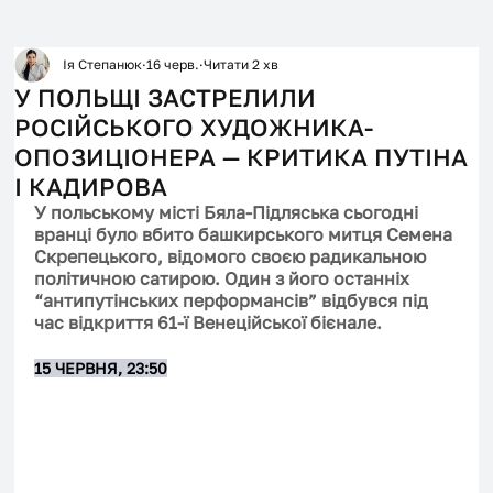
Ія Степанюк
16 черв.
Читати 2 хв
У ПОЛЬЩІ ЗАСТРЕЛИЛИ
РОСІЙСЬКОГО ХУДОЖНИКА-
ОПОЗИЦІОНЕРА — КРИТИКА ПУТІНА
І КАДИРОВА
У польському місті Бяла-Підляська сьогодні 
вранці було вбито башкирського митця Семена 
Скрепецького, відомого своєю радикальною 
політичною сатирою. Один з його останніх 
“антипутінських перформансів” відбувся під 
час відкриття 61-ї Венеційської бієнале.
15 ЧЕРВНЯ, 23:50