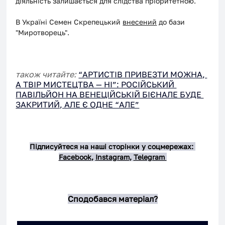
діяльність залишається для слідства пріоритетною.
В Україні Семен Скрепецький 
внесений
 до бази 
"Миротворець". 
також читайте: 
“АРТИСТІВ ПРИВЕЗТИ МОЖНА, 
А ТВІР МИСТЕЦТВА — НІ”: РОСІЙСЬКИЙ 
ПАВІЛЬЙОН НА ВЕНЕЦІЙСЬКІЙ БІЄНАЛЕ БУДЕ 
ЗАКРИТИЙ, АЛЕ Є ОДНЕ “АЛЕ”
Підписуйтеся на наші сторінки у соцмережах: 
Facebook
, 
Instagram
, 
Telegram 
Сподобався матеріал?