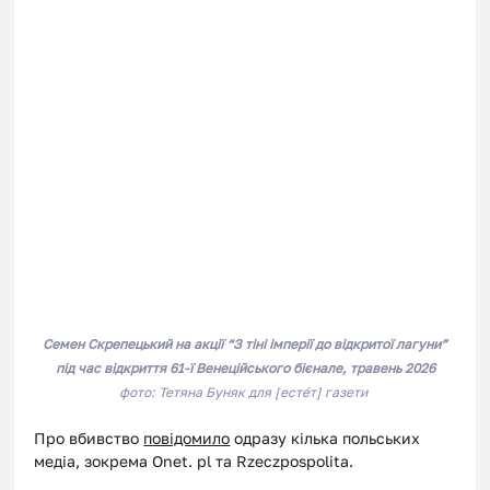
Семен Скрепецький на акції 
“З тіні імперії до відкритої лагуни”
під час відкриття 61-ї Венеційського бієнале, травень 2026
фото: Тетяна Буняк для [естéт] газети
Про вбивство 
повідомило
 одразу кілька польських 
медіа, зокрема Onet. pl та Rzeczpospolita.