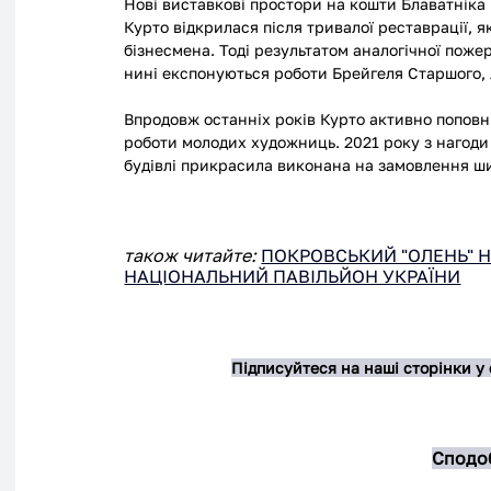
Нові виставкові простори на кошти Блаватніка 
Курто відкрилася після тривалої реставрації, 
бізнесмена. Тоді результатом аналогічної пожерт
нині експонуються роботи Брейгеля Старшого, 
Впродовж останніх років Курто активно поповн
роботи молодих художниць. 2021 року з нагоди в
будівлі прикрасила виконана на замовлення ш
також читайте: 
ПОКРОВСЬКИЙ "ОЛЕНЬ" Н
НАЦІОНАЛЬНИЙ ПАВІЛЬЙОН УКРАЇНИ
Підписуйтеся на наші сторінки у
Сподоб