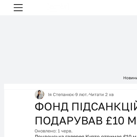
Новин
Ія Степанюк
9 лют.
Читати 2 хв
ФОНД ПІДСАНКЦІ
ПОДАРУВАВ £10 М
Оновлено:
1 черв.
Лондонська галерея Курто отримає £10 мл