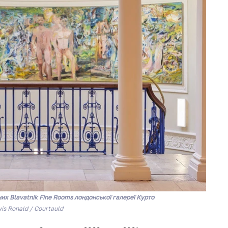
них 
Blavatnik Fine Rooms 
лондонської галереї Курто
is Ronald / Courtauld 