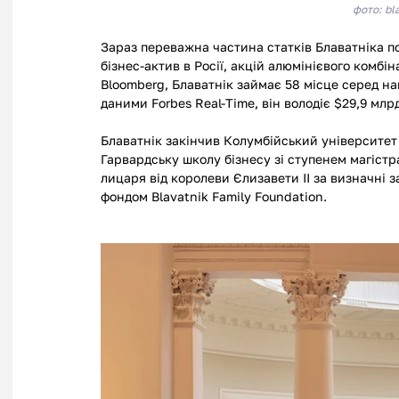
фото: bl
Зараз переважна частина статків Блаватніка по
бізнес-актив в Росії, акцій алюмінієвого комбін
Bloomberg, Блаватнік займає 58 місце серед най
даними Forbes Real-Time, він володіє $29,9 млрд
Блаватнік закінчив Колумбійський університет 
Гарвардську школу бізнесу зі ступенем магістр
лицаря від королеви Єлизавети II за визначні з
фондом Blavatnik Family Foundation. 