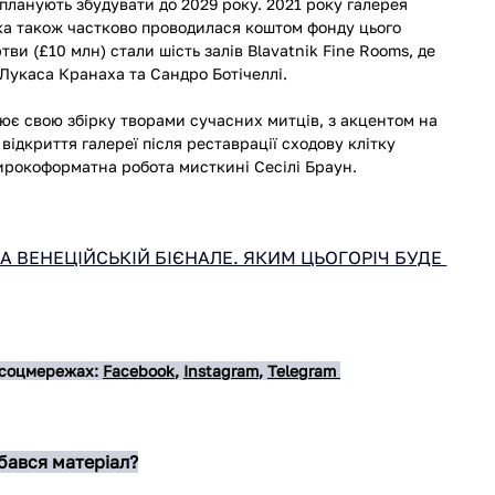
планують збудувати до 2029 року. 2021 року галерея 
яка також частково проводилася коштом фонду цього 
ви (£10 млн) стали шість залів Blavatnik Fine Rooms, де 
Лукаса Кранаха та Сандро Ботічеллі.
ює свою збірку творами сучасних митців, з акцентом на 
ідкриття галереї після реставрації сходову клітку 
ирокоформатна робота мисткині Сесілі Браун.
А ВЕНЕЦІЙСЬКІЙ БІЄНАЛЕ. ЯКИМ ЦЬОГОРІЧ БУДЕ 
 соцмережах: 
Facebook
, 
Instagram
, 
Telegram 
ався матеріал?