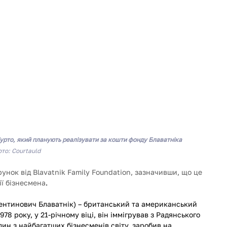
Курто, який планують реалізувати за кошти фонду Блаватніка
то: Courtauld 
унок від Blavatnik Family Foundation, зазначивши, що це 
ії бізнесмена
. 
лентинович Блаватнік) – британський та американський 
78 року, у 21-річному віці, він іммігрував з Радянського 
дин з найбагатших бізнесменів світу, заробив на 