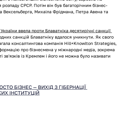
 розпаду СРСР. Потім він був багаторічним бізнес-
а Вексельберга, Михаіла Фрідмана, Петра Авена та 
 України ввела проти Блаватніка десятирічні санкції 
родних санкцій Блаватніку вдалося уникнути. Як свого 
агала консалтингова компанія Hill+Knowlton Strategies, 
формацію про бізнесмена у міжнародні медіа, зокрема 
ті зв'язків із Кремлем і його не можна було називати 
СТО БІЗНЕС — ВИХІД З ГІБЕРНАЦІЇ 
ИХ ІНСТИТУЦІЙ