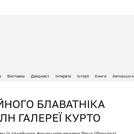
и
Виставки
Дайджест
Інтерв'ю
Історії
Книги
Авторські 
ЙНОГО БЛАВАТНІКА
ЛН ГАЛЕРЕЇ КУРТО
н із сімейного фонду мільярдера Лена (Леоніда) 