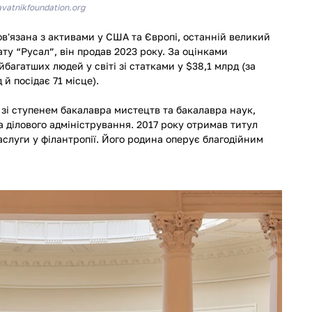
avatnikfoundation.org
в'язана з активами у США та Європі, останній великий 
ату “Русал”, він продав 2023 року. За оцінками 
багатших людей у світі зі статками у $38,1 млрд (за 
 й посідає 71 місце).
зі ступенем бакалавра мистецтв та бакалавра наук, 
а ділового адміністрування. 2017 року отримав титул 
аслуги у філантропії. Його родина оперує благодійним 