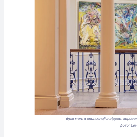
фрагменти експозиції в відреставрова
фото: Lew