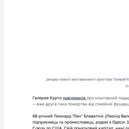
рендер нового виставкового простору 
Галереї 
фо
Галерея Курто 
повідомила
про коштовний подар
— вже друга така пожертва від сімейної фундац
68-річний Леонард "Лен" Блаватнік (Леонід Ва
підприємець та промисловець, родом з Одеси. 19
Союзу до США. Свій початковий капітал, нині о