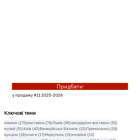
Придбати
у продажу #11 2025-2026
Ключові теми
173 пости
74 пости
56 постів
51 пост
новини
(173)
виставки
(74)
Львів
(56)
закордонні виставки
(51)
51 пост
42 пости
22 пости
19 постів
музей
(51)
Київ
(42)
Венеційська Бієнале
(22)
Примаченко
(19)
18 постів
17 постів
15 постів
13 постів
аукціон
(18)
книги
(17)
Маріуполь
(15)
мозаїки
(13)