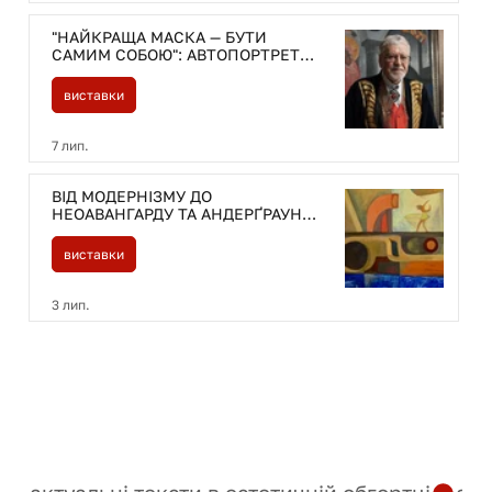
"НАЙКРАЩА МАСКА — БУТИ
САМИМ СОБОЮ": АВТОПОРТРЕТИ
ОЛЕКСАНДРА ДУБОВИКА ТА ЙОГО
ДУМКИ ПРО ВАЖЛИВЕ
виставки
7 лип.
ВІД МОДЕРНІЗМУ ДО
НЕОАВАНГАРДУ ТА АНДЕРҐРАУНДУ
: 15 ВИСТАВОК, ЯКІ ВАРТО
ПОБАЧИТИ ЦЬОГО ЛІТА
виставки
3 лип.