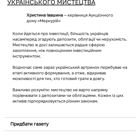
УКРАЇНСЬКОГО МИСТЕЦТВА
Христина Івашина
— керівниця Аукціонного
дому «Меркурій»
Коли йдеться про інвестиції, більшість українців
насамперед згадують депозити, облігації чи нерухомість.
Мистецтво ж досі залишається радше сферою
захоплення, ніж повноцінним інвестиційним
інструментом.
Водночас саме зараз український артринок перебуває на
Нові книги
етапі активного формування, а отже, відкриває
можливості для тих, хто готовий грати в довгу.
Важливо розуміти: мистецтво не варто напряму
порівнювати з депозитами чи облігаціями. Кожен із цих
активів підпорядковується різним законам.
Придбати газету