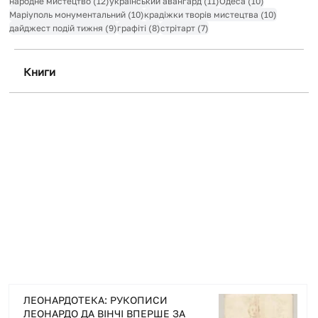
12 постів
11 постів
10 постів
народне мистецтво
(12)
український авангард
(11)
Одеса
(10)
10 постів
10 постів
Маріуполь монументальний
(10)
крадіжки творів мистецтва
(10)
9 постів
8 постів
7 постів
дайджест подій тижня
(9)
графіті
(8)
стрітарт
(7)
Книги
+ Докладніше
ЛЕОНАРДОТЕКА: РУКОПИСИ
ЛЕОНАРДО ДА ВІНЧІ ВПЕРШЕ ЗА