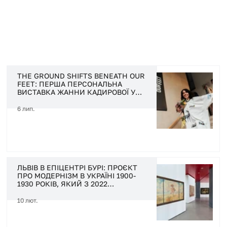
THE GROUND SHIFTS BENEATH OUR
FEET: ПЕРША ПЕРСОНАЛЬНА
ВИСТАВКА ЖАННИ КАДИРОВОЇ У
США
6 лип.
ЛЬВІВ В ЕПІЦЕНТРІ БУРІ: ПРОЄКТ
ПРО МОДЕРНІЗМ В УКРАЇНІ 1900-
1930 РОКІВ, ЯКИЙ З 2022
ГАСТРОЛЮЄ ЄВРОПОЮ, ПОКАЖУТЬ
НА БАТЬКІВЩИНІ
10 лют.