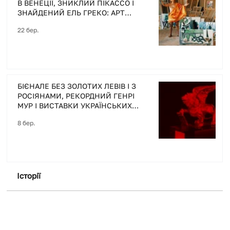
В ВЕНЕЦІЇ, ЗНИКЛИЙ ПІКАССО І
ЗНАЙДЕНИЙ ЕЛЬ ГРЕКО: АРТ
ДАЙДЖЕСТ ПОДІЙ ТИЖНЯ
22 бер.
БІЄНАЛЕ БЕЗ ЗОЛОТИХ ЛЕВІВ І З
РОСІЯНАМИ, РЕКОРДНИЙ ГЕНРІ
МУР І ВИСТАВКИ УКРАЇНСЬКИХ
МИТЦІВ У СВІТІ : АРТ ДАЙДЖЕСТ
8 бер.
ПОДІЙ ТИЖНЯ
Історії