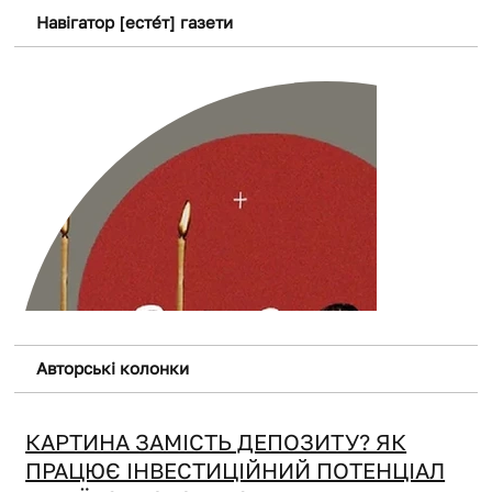
ПОБАЧИТИ ЦЬОГО ЛІТА
Навігатор [естéт] газети
Авторські колонки
КАРТИНА ЗАМІСТЬ ДЕПОЗИТУ? ЯК
ПРАЦЮЄ ІНВЕСТИЦІЙНИЙ ПОТЕНЦІАЛ