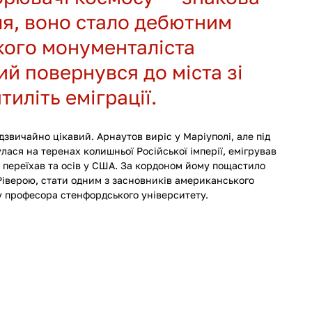
я, воно стало дебютним 
ого монументаліста 
ий повернувся до міста зі 
иліть еміграції. 
вичайно цікавий. Арнаутов виріс у Маріуполі, але під 
лася на теренах колишньої Російської імперії, емігрував 
ом переїхав та осів у США. За кордоном йому пощастило 
Ріверою, стати одним з засновників американського 
 професора стенфордського університету. 