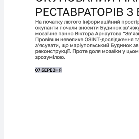
РЕСТАВРАТОРІВ З
На початку лютого інформаційний простір
окупанти почали зносити Будинок зв’язку,
мозаїчне панно Віктора Арнаутова “Зв’язк
Провівши невелике OSINT-дослідження та
з’ясувати, що маріупольський Будинок зв’
реконструкції. Проте доля мозаїки у цьом
зрозумілою.
07 БЕРЕЗНЯ