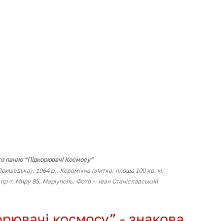
о панно “Підкорювачі Космосу”
Пришедька), 1964 р.. Керамічна плитка: площа 100 кв. м.
пр-т. Миру 85, Маріуполь. Фото — Іван Станіславський
рювачі космосу” - знакова 