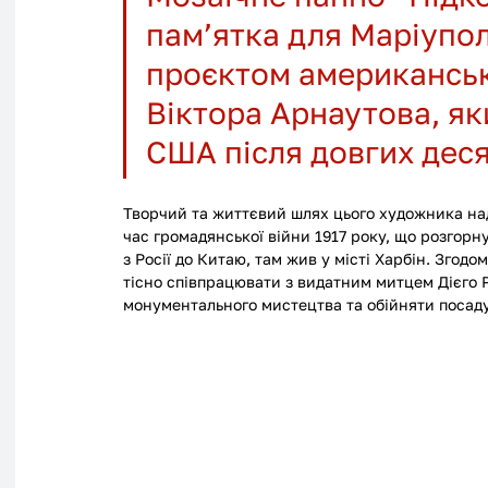
пам’ятка для Маріупол
проєктом американськ
Віктора Арнаутова, як
США після довгих десят
Творчий та життєвий шлях цього художника надз
час громадянської війни 1917 року, що розгорну
з Росії до Китаю, там жив у місті Харбін. Згод
тісно співпрацювати з видатним митцем Дієго 
монументального мистецтва та обійняти посаду