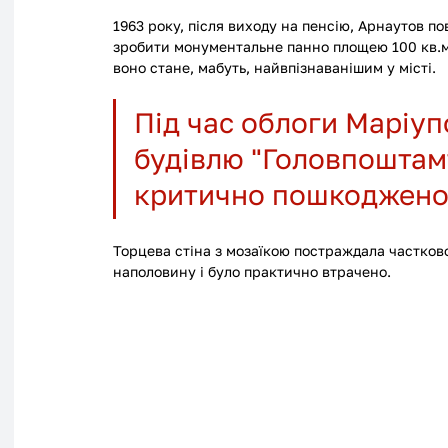
1963 року, після виходу на пенсію, Арнаутов п
зробити монументальне панно площею 100 кв.м н
воно стане, мабуть, найвпізнаванішим у місті.
Під час облоги Маріупо
будівлю "Головпоштамт
критично пошкоджено
Торцева стіна з мозаїкою постраждала частково
наполовину і було практично втрачено.