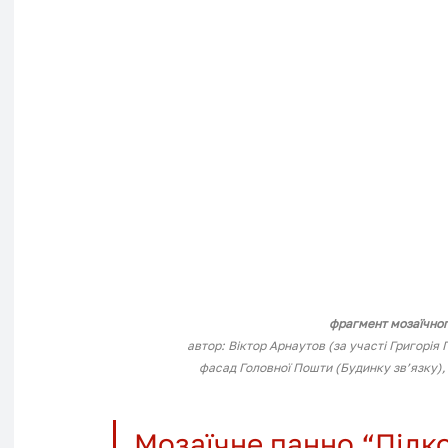
фрагмент мозаїчног
автор: Віктор Арнаутов (за участі Григорія 
фасад Головної Пошти (Будинку зв’язку), 
Мозаїчне панно “Підко