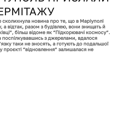
 ЕРМІТАЖУ
 сколихнула новина про те, що в Маріуполі 
 а відтак, разом з будівлею, вони знищать й 
івці”, більш відоме як “Підкорювачі космосу”. 
 поспілкувавшись з джерелами, вдалося 
язку таки не зносять, а готують до подальшої 
у проєкті “відновлення” залишалася не 