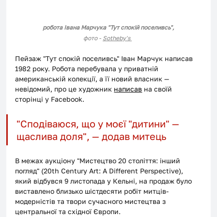
робота Івана Марчука "Тут спокій поселивсь",
фото - 
Sotheby's 
Пейзаж "Тут спокій поселивсь" Іван Марчук написав 
1982 року. Робота перебувала у приватній 
американській колекції, а її новий власник — 
невідомий, про це художник 
написав
 на своїй 
сторінці у Facebook. 
"Сподіваюся, що у моєї "дитини" — 
щаслива доля", — додав митець
В межах аукціону "Мистецтво 20 століття: інший 
погляд" (20th Century Art: A Different Perspective), 
який відбувся 9 листопада у Кельні, на продаж було 
виставлено близько шістдесяти робіт митців-
модерністів та твори сучасного мистецтва з 
центральної та східної Європи.  