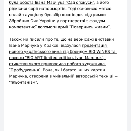
була робота Івана Марчука "Сад спокуси"
, з його 
рідкісної серії натюрмортів. Тоді основною метою 
онлайн аукціону був збір коштів для підтримки 
Збройних Сил України у партнерстві з фондом 
компетентної допомоги армії "
Повернись живим
".
Також ми писали про те, що на вернісажі виставки 
Івана Марчука у Кракові відбулася 
презентація 
нового українського вина під брендом BIG WINES та 
назвою "BIG ART limited edition. Ivan Marchuk", 
етикетки якого прикрасила робота художника 
"Пробудження"
. Вона, як і багато інших картин 
Марчука, створена в унікальній авторській техніці — 
"пльонтанізм". 