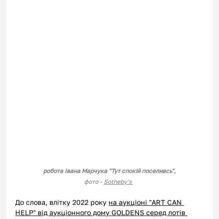
робота Івана Марчука "Тут спокій поселивсь",
фото - 
Sotheby's 
До слова, влітку 2022 року 
на аукціоні "ART CAN 
HELP" від аукціонного дому GOLDENS серед лотів 