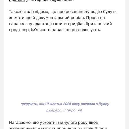
Також стало відомо, що про резонансну подію будуть 
знімати ще й документальний серіал. Права на 
паралельну адаптацію книги придбав британський 
продюсер, ім'я якого наразі не розголошують.
предмети, які 19 жовтня 2025 року викрали з Лувру
джерело: 
Interpol.int
Нагадаємо, що 
у жовтні минулого року двоє 
зловмисників у масках проникли до залів Лувру. 