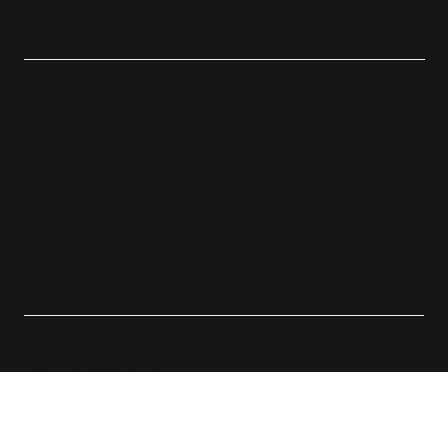
Незалежне українське медіа про мистецтво -
виходимо друком з 2019 року.
Видавець засобу масової інформації [естéт]
газета.
Свідоцтво про державну реєстрацію
друкованого засобу масової інформації: ЛВ
1342/596P від 23.09.2019
засновниця та видавець ФОП Степанюк
І.І.
info@esthetegazeta.com
+38 096 280 2992
Політика конфіденційності
Політика повернення
Публічна оферта
© 2019 - 2026 [естéт] газета. Вебсайт
Y-Track Consulting