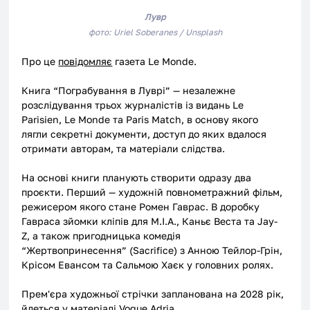
Лувр
фото: Uriel Soberanes 
/ Unsplash
Про це 
повідомляє
 газета Le Monde.
Книга “Пограбування в Луврі” — незалежне 
розслідування трьох журналістів із видань Le 
Parisien, Le Monde та Paris Match, в основу якого 
лягли секретні документи, доступ до яких вдалося 
отримати авторам, та матеріали слідства.
На основі книги планують створити одразу два 
проєкти. Перший — художній повнометражний фільм, 
режисером якого стане Ромен Гаврас. В доробку 
Гавраса зйомки кліпів для M.I.A., Каньє Веста та Jay-
Z, а також пригодницька комедія 
“Жертвопринесення” (Sacrifice) з Анною Тейлор-Грін, 
Крісом Евансом та Сальмою Хаєк у головних ролях.
Прем'єра художньої стрічки запланована на 2028 рік, 
йдеться
 у матеріалі Vogue Adria.