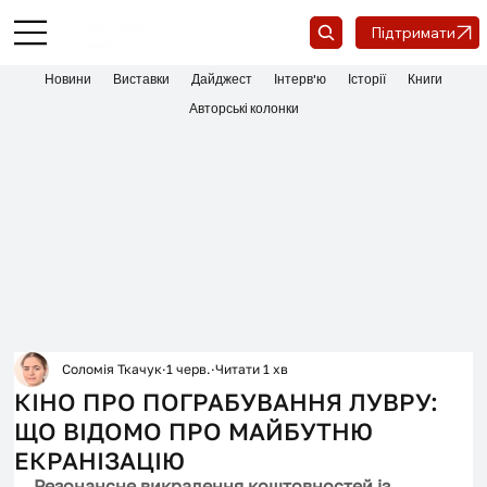
Підтримати
Новини
Виставки
Дайджест
Інтерв'ю
Історії
Книги
Авторські колонки
Соломія Ткачук
1 черв.
Читати 1 хв
КІНО ПРО ПОГРАБУВАННЯ ЛУВРУ:
ЩО ВІДОМО ПРО МАЙБУТНЮ
ЕКРАНІЗАЦІЮ
Резонансне викрадення коштовностей із 