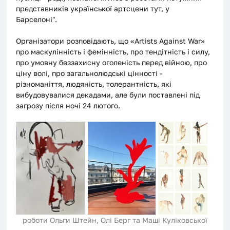
представників української артсцени тут, у 
Барселоні". 
Організатори розповідають, що «Artists Against War» 
про маскулінність і фемінність, про тендітність і силу, 
про умовну беззахисну оголеність перед війною, про 
ціну волі, про загальнолюдські цінності - 
різноманіття, людяність, толерантність, які 
вибудовувалися декадами, але були поставлені під 
загрозу після ночі 24 лютого.
роботи Ольги Штейн, Олі Берг та Маші Куліковської