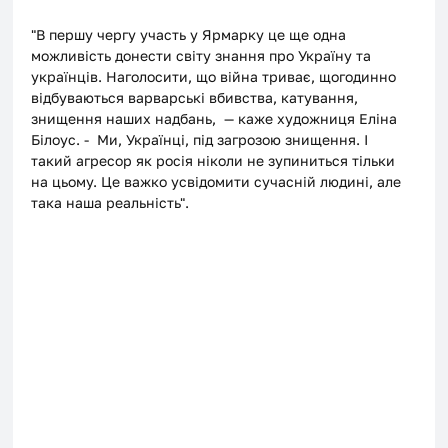
"В першу чергу участь у Ярмарку це ще одна 
можливість донести світу знання про Україну та 
українців. Наголосити, що війна триває, щогодинно 
відбуваються варварські вбивства, катування, 
знищення наших надбань,  — каже художниця Еліна 
Білоус. -  Ми, Українці, під загрозою знищення. І 
такий агресор як росія ніколи не зупиниться тільки 
на цьому. Це важко усвідомити сучасній людині, але 
така наша реальність".