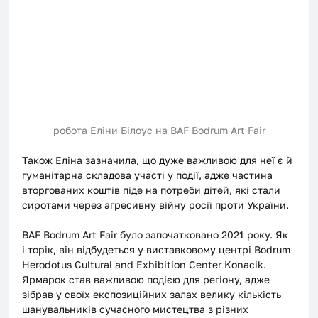
робота Еліни Білоус на BAF Bodrum Art Fair
Також Еліна зазначила, що дуже важливою для неї є й 
гуманітарна складова участі у події, адже частина 
вторгованих коштів піде на потреби дітей, які стали 
сиротами через агресивну війну росії проти України.
BAF Bodrum Art Fair було започатковано 2021 року. Як 
і торік, він відбудеться у виставковому центрі Bodrum 
Herodotus Cultural and Exhibition Center Konacik. 
Ярмарок став важливою подією для регіону, адже 
зібрав у своїх експозиційних залах велику кількість 
шанувальників сучасного мистецтва з різних 