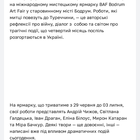
на міжнародному мистецькому ярмарку BAF Bodrum 
Art Fair у старовинному місті Бодрум. Роботи, які 
митці повезуть до Туреччини, — це авторські 
рефлексії про війну, діалог з  собою та світом про 
трагічні події, що четвертий місяць поспіль 
розгортаються в Україні. 
На ярмарку, що триватиме з 29 червня до 03 липня, 
свої роботи представлять Андрій Чижов, Світлана 
Галдецька, Іван Драган, Еліна Білоус, Мирон Катаран 
та Міра Бачкур. Деякі твори — ще довоєнні, інші — 
написані вже під впливом драматичних подій 
сьогодення. 