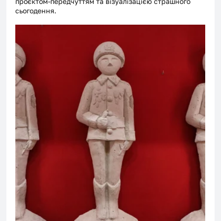
проєктом-передчуттям та візуалізацією страшного 
сьогодення.