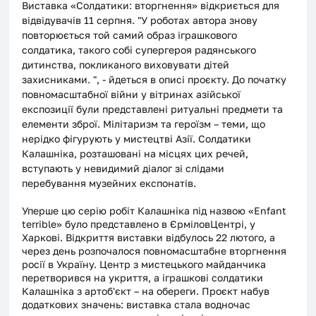
Виставка «Солдатики: вторгнення» відкриється для 
відвідувачів 11 серпня. "У роботах автора знову 
повторюється той самий образ іграшкового 
солдатика, такого собі супергероя радянського 
дитинства, покликаного виховувати дітей 
захисниками. ", - йдеться в описі проєкту. До початку 
повномасштабної війни у вітринах азійської 
експозиції були представлені ритуальні предмети та 
елементи зброї. Мілітаризм та героїзм – теми, що 
нерідко фігурують у мистецтві Азії. Солдатики 
Калашніка, розташовані на місцях цих речей, 
вступають у невидимий діалог зі слідами 
перебування музейних експонатів.
Уперше цю серію робіт Калашніка під назвою «Enfant 
terrible» було представлено в ЄрміловЦентрі, у 
Харкові. Відкриття виставки відбулось 22 лютого, а 
через день розпочалося повномасштабне вторгнення 
росії в Україну. Центр з мистецького майданчика 
перетворився на укриття, а іграшкові солдатики 
Калашніка з артоб'єкт – на обереги. Проєкт набув 
додаткових значень: виставка стала водночас 