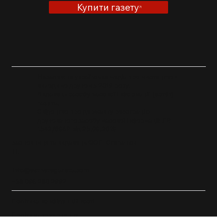
МУР І ВИСТАВКИ УКРАЇНСЬКИХ
Купити газету
МИТЦІВ У СВІТІ : АРТ ДАЙДЖЕСТ
ПОДІЙ ТИЖНЯ
Незалежне українське медіа про мистецтво -
виходимо друком з 2019 року.
Видавець засобу масової інформації [естéт]
газета.
Свідоцтво про державну реєстрацію
друкованого засобу масової інформації: ЛВ
1342/596P від 23.09.2019
засновниця та видавець ФОП Степанюк
І.І.
info@esthetegazeta.com
+38 096 280 2992
Політика конфіденційності
Політика повернення