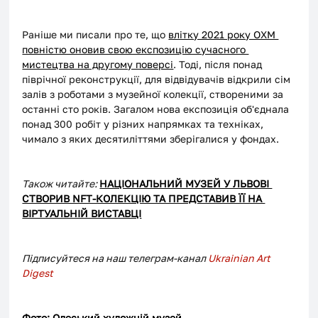
Раніше ми писали про те, що 
влітку 2021 року ОХМ 
повністю оновив свою експозицію сучасного 
мистецтва на другому поверсі
. Тоді, після понад 
піврічної реконструкції, для відвідувачів відкрили сім 
залів з роботами з музейної колекції, створеними за 
останні сто років. Загалом нова експозиція об'єднала 
понад 300 робіт у різних напрямках та техніках, 
чимало з яких десятиліттями зберігалися у фондах.
Також читайте: 
НАЦІОНАЛЬНИЙ МУЗЕЙ У ЛЬВОВІ 
СТВОРИВ NFT-КОЛЕКЦІЮ ТА ПРЕДСТАВИВ ЇЇ НА 
ВІРТУАЛЬНІЙ ВИСТАВЦІ
Підписуйтеся на наш телеграм-канал
 Ukrainian Art 
Digest
Фото: 
Одеський художній музей 