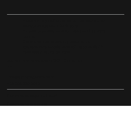
Незалежне українське медіа про мистецтво -
виходимо друком з 2019 року.
Видавець засобу масової інформації [естéт]
газета.
Свідоцтво про державну реєстрацію
друкованого засобу масової інформації: ЛВ
1342/596P від 23.09.2019
засновниця та видавець ФОП Степанюк
І.І.
info@esthetegazeta.com
+38 096 280 2992
Політика конфіденційності
Політика повернення
Публічна оферта
© 2019 - 2026 [естéт] газета. Вебсайт
Y-Track Consulting