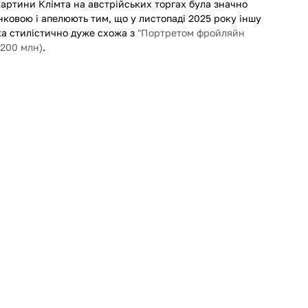
картини Клімта на австрійських торгах була значно 
ковою і апелюють тим, що у листопаді 2025 року іншу 
ка стилістично дуже схожа з 
"Портретом фройляйн 
200 млн)
.