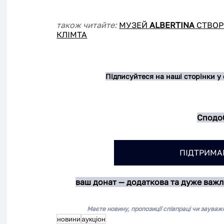
також читайте: 
МУЗЕЙ 
ALBERTINA
 СТВО
КЛІМТА
Підписуйтеся на наші сторінки у
Сподоб
ПІДТРИМАЙ
ваш донат — додаткова та дуже важл
Маєте новину, пропозиції співпраці чи зауваж
новини
аукціон