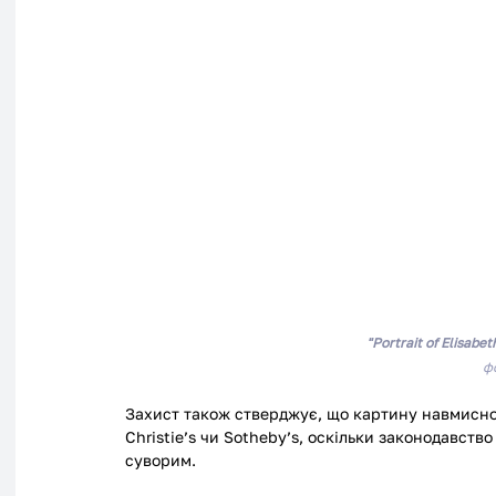
"Portrait of Elisabet
ф
Захист також стверджує, що картину навмисно 
Christie’s чи Sotheby’s, оскільки законодавств
суворим.