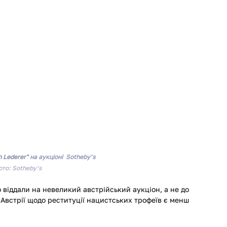
h Lederer" 
на аукціоні  
Sotheby’s
ото: 
Sotheby’s
віддали на невеликий австрійський аукціон, а не до  
о Австрії щодо реституції нацистських трофеїв є менш 