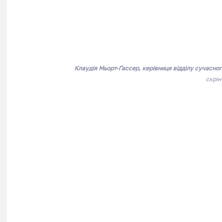
Клаудія Мьорт-Ґассер, керівниця відділу сучасно
скрін 