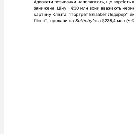
Адвокати позивачки наполягають, що вартість 
занижена. Ціну ~ €30 млн вони вважають нерин
картину Клімта, "Портрет Елізабет Ледерер", я
Лізер",
  продали на 
Sotheby’s 
за 
$
236,4 млн (~ 
€