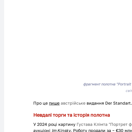
фрагмент полотна "Portrait o
сві
Про це 
пише
австрійське
 видання Der Standart
Невдалі торги та історія полотна
У 2024 році картину 
Густава Клімта "Портрет ф
аукціоні 
Im Kinsky
. Роботу продали за ~ €30 мл