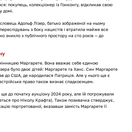
ся: покупець, колекціонер із Гонконгу, відкликав свою 
у домі.
словець Адольф Лізер, батько зображеної на ньому 
переслідувань з боку нацистів і втратила майже все 
но зникло з публічного простору на сто років — до 
ну
емінницею Маргарете. Вона вважає себе єдиною 
ера було двоє дітей: Маргарете та Ханс. Син Маргарете 
ав до США, де народилася Патриція. Але у нього ще є 
австрійське право також визнає спадкоємцем. 
ще до початку аукціону 2024 року, але їй погрожували 
деться про Ніколу Крафта). Також позивачка стверджує, 
ацію портретованої, вказавши замість Маргарете її 