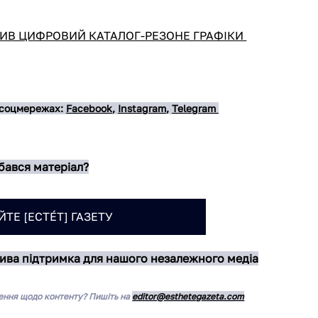
РИВ ЦИФРОВИЙ КАТАЛОГ-РЕЗОНЕ ГРАФІКИ 
 соцмережах: 
Facebook
, 
Instagram
, 
Telegram 
ався матеріал?
ТЕ [ЕСТÉТ] ГАЗЕТУ
ива підтримка для нашого незалежного медіа
ення щодо контенту? Пишіть на 
editor@esthetegazeta.com