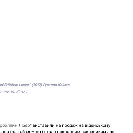
f Fräulein Lieser" 
(1917) 
Густава Клімта 
тлина: Im Kinsky
.
ройляйн Лізер" 
виставили на продаж на віденському 
н, що (на той момент) стало рекордним показником для 