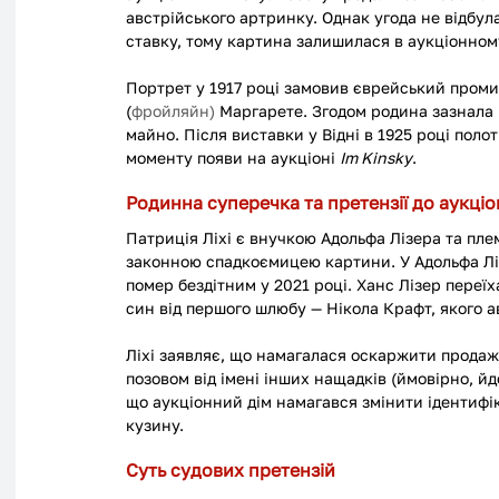
австрійського артринку. Однак угода не відбула
ставку, тому картина залишилася в аукціонном
Портрет у 1917 році замовив єврейський проми
(
фройляйн) 
Маргарете. Згодом родина зазнала 
майно. Після виставки у Відні в 1925 році полот
моменту появи на аукціоні 
Im Kinsky
.
Родинна суперечка та претензії до аукціо
Патриція Ліхі є внучкою Адольфа Лізера та пл
законною спадкоємицею картини. У Адольфа Ліз
помер бездітним у 2021 році. Ханс Лізер переїх
син від першого шлюбу — Нікола Крафт, якого 
Ліхі заявляє, що намагалася оскаржити продаж 
позовом від імені інших нащадків (ймовірно, й
що аукціонний дім намагався змінити ідентифік
кузину. 
Суть судових претензій