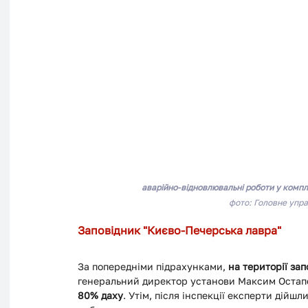
аварійно-відновлювальні роботи у компл
фото: Головне упра
Заповідник "Києво-Печерська лавра"
За попередніми підрахунками, 
на території за
генеральний директор установи Максим Остапе
80% даху
. Утім, після інспекції експерти дійш