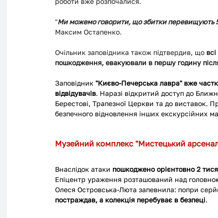
роботи вже розпочалися.
"
Ми можемо говорити, що збитки перевищують 5
Максим Остапенко.
Очільник заповідника також підтвердив, що 
всі
пошкодження, евакуювали в першу годину післ
Заповідник 
"Києво-Печерська лавра" вже частко
відвідувачів
. Наразі відкритий доступ до Ближн
Берестові, Трапезної Церкви та до виставок. 
безпечного відновлення інших екскурсійних м
Музейний комплекс "Мистецький арсенал
Внаслідок атаки 
пошкоджено орієнтовно 2 тися
Епіцентр ураження розташований над головною
Олеся Островська-Люта запевнила: попри серйо
постраждав, а колекція перебуває в безпеці
.