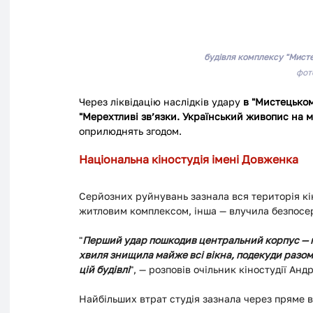
будівля комплексу "Мисте
фот
Через ліквідацію наслідків удару 
в "Мистецьком
"Мерехтливі зв’язки. Український живопис на ме
оприлюднять згодом.
Національна кіностудія імені Довженка
Серйозних руйнувань зазнала вся територія кін
житловим комплексом, інша — влучила безпосер
"
Перший удар пошкодив центральний корпус — п
хвиля знищила майже всі вікна, подекуди разом 
цій будівлі
", — розповів очільник кіностудії Анд
Найбільших втрат студія зазнала через пряме 