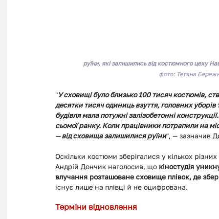
руїни, які залишились від костюмного цеху Нац
фото: Тетяна Бережн
"
У сховищі було близько 100 тисяч костюмів, ств
десятки тисяч одиниць взуття, головних уборів т
будівля мала потужні залізобетонні конструкці
сьомої ранку. Коли працівники потрапили на мі
— від сховища залишилися руїни
", — зазначив 
Оскільки костюми зберігалися у кількох різних
Андрій Дончик наголосив, що 
кіностудія уникну
влучання розташоване сховище плівок, де збері
існує лише на плівці й не оцифрована.
Терміни відновлення