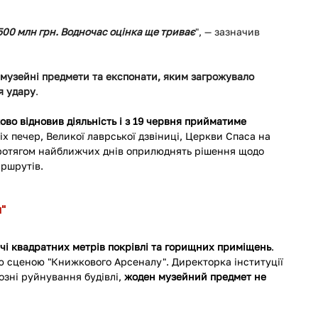
00 млн грн. Водночас оцінка ще триває
", — зазначив 
 музейні предмети та експонати, яким загрожувало 
я удару
.
во відновив діяльність і з 19 червня прийматиме 
іх печер, Великої лаврської дзвіниці, Церкви Спаса на 
Протягом найближчих днів оприлюднять рішення щодо 
аршрутів.
"
чі квадратних метрів покрівлі та горищних приміщень
. 
 сценою "Книжкового Арсеналу". Директорка інституції 
зні руйнування будівлі, 
жоден музейний предмет не 