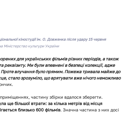
іональної кіностудії ім. О. Довженка після удару 15 червня
а Міністерство культури України
орених для українських фільмів різних періодів, а також 
а реквізиту. Ми були впевнені в безпеці колекції, адже 
ї. Проте влучання було прямим. Пожежа тривала майже до 
сце, стало зрозуміло, що врятувати вже нічого неможливо 
Дончик.
 приміщеннях, частину збірки вдалося зберегти.
ла ще більшої втрати: за кілька метрів від місця 
гається близько 600 фільмів
. Значна частина з них досі 