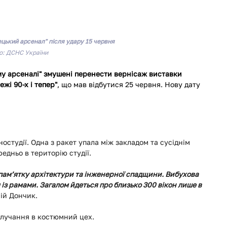
цький арсенал" після удару 15 червня
о: ДСНС України
у арсеналі" змушені перенести вернісаж виставки 
жі 90-х і тепер"
, що мав відбутися 25 червня. Нову дату 
остудії. Одна з ракет упала між закладом та сусіднім 
едньо в територію студії.
ам’ятку архітектури та інженерної спадщини. Вибухова 
із рамами. Загалом йдеться про близько 300 вікон лише в 
рій Дончик.
влучання в костюмний цех.