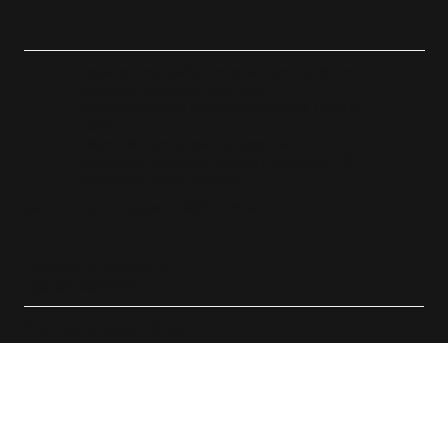
Незалежне українське медіа про мистецтво -
виходимо друком з 2019 року.
Видавець засобу масової інформації [естéт]
газета.
Свідоцтво про державну реєстрацію
друкованого засобу масової інформації: ЛВ
1342/596P від 23.09.2019
засновниця та видавець ФОП Степанюк
І.І.
info@esthetegazeta.com
+38 096 280 2992
Політика конфіденційності
Політика повернення
Публічна оферта
© 2019 - 2026 [естéт] газета. Вебсайт
Y-Track Consulting