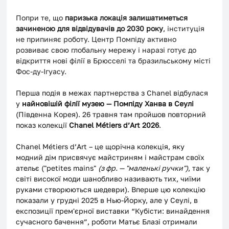
Попри те, що 
паризька локація залишатиметься 
зачиненою для відвідувачів до 2030 року
, інституція 
не припиняє роботу. Центр Помпіду активно 
розвиває свою глобальну мережу і наразі готує до 
відкриття нові філії в Брюсселі та бразильському місті 
Фос-ду-Ігуасу.
Перша подія в межах партнерства з Chanel відбулася 
у 
найновішій філії музею — Помпіду Ханва в Сеулі
(Південна Корея). 26 травня там пройшов повторний 
показ колекції 
Chanel Métiers d’Art 2026
. 
Chanel Métiers d’Art – це щорічна колекція, яку 
модний дім присвячує майстриням і майстрам своїх  
ательє ("petites mains" 
(з фр. — "маленькі ручки")
, так у 
світі високої моди шанобливо називають тих, чиїми 
руками створюються шедеври). Вперше цю колекцію 
показали у грудні 2025 в Нью-Йорку, але у Сеулі, в 
експозиції прем'єрної виставки “Кубісти: винайдення 
сучасного бачення”, роботи Матьє Блазі отримали 