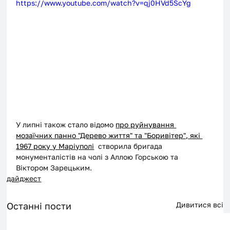
https://www.youtube.com/watch?v=qj0HVd5ScYg
У липні також стало відомо 
про руйнування 
мозаїчних панно "Дерево життя" та "Боривітер", які 
1967 року у Маріуполі
створила бригада 
монументалістів на чолі з Аллою Горською та 
Віктором Зарецьким. 
дайджест
Останні пости
Дивитися всі