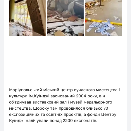
Маріупольський міський центр сучасного мистецтва і 
культури ім.Куїнджі заснований 2004 року, він 
об'єднував виставковий зал і музей медальєрного 
мистецтва. Щороку там проводилося близько 70 
експозиційних та освітніх проєктів, а фонди Центру 
Куїнджі налічували понад 2200 експонатів. 