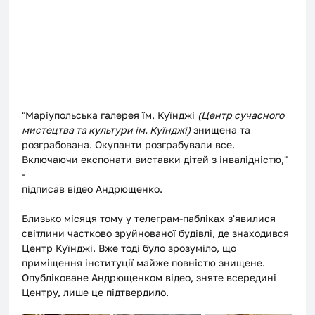
"Маріупольська галерея їм. Куїнджі 
(Центр сучасного 
мистецтва та культури ім. Куїнджі)
 знищена та 
розграбована. Окупанти розграбували все. 
Включаючи експонати виставки дітей з інвалідністю," 
- 
підписав відео Андрющенко.
Близько місяця тому у телеграм-пабліках з'явилися 
світлини частково зруйнованої будівлі, де знаходився 
Центр Куїнджі. Вже тоді було зрозуміло, що 
приміщення інституції майже повністю знищене. 
Опубліковане Андрющенком відео, зняте всередині 
Центру, лише це підтвердило.