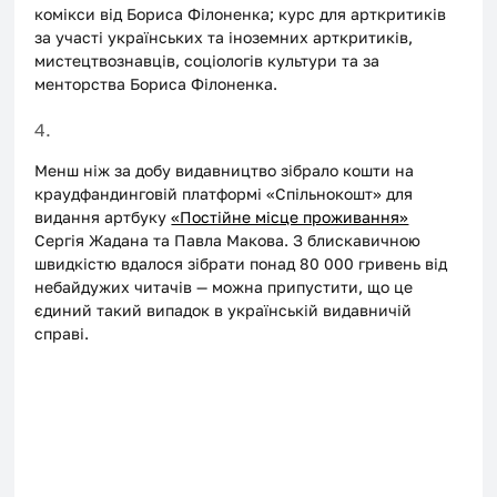
комікси від Бориса Філоненка; курс для арткритиків 
за участі українських та іноземних арткритиків, 
мистецтвознавців, соціологів культури та за 
менторства Бориса Філоненка.
4.
Менш ніж за добу видавництво зібрало кошти на 
краудфандинговій платформі «Спільнокошт» для 
видання артбуку 
«Постійне місце проживання»
Сергія Жадана та Павла Макова. З блискавичною 
швидкістю вдалося зібрати понад 80 000 гривень від 
небайдужих читачів — можна припустити, що це 
єдиний такий випадок в українській видавничій 
справі. 