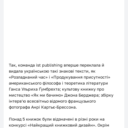
Так, команда ist publishing вперше переклала й 
видала українською такі знакові тексти, як 
«Розладнаний час» і «Продукування присутності» 
американського філософа і теоретика літератури 
Ганса Ульриха Ґумбрехта; культову книжку про 
мистецтво «Як ми бачимо» Джона Берджера; збірку 
інтерв’ю всесвітньо відомого французького 
фотографа Анрі Картьє-Брессона.
Понад 5 книжок були відзначені в різні роки на 
конкурсі «Найкращий книжковий дизайн». Окрім 