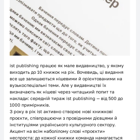
ist publishing працює як мале видавництво, у якому 
виходить до 10 книжок на рік. Вочевидь, ці видання 
все ще залишаються нішевими й орієнтованими на 
вузькоспеціальні теми. Але у видавництві їх 
визначають як нішеві через читацький попит та 
наклади: середній тираж ist publishing — від 500 до 
1000 примірників. 
З року в рік ist активно створює нові книжкові 
проєкти, співпрацюючи з провідними дієвцями й 
інституціями українського культурного сектору. 
Акцент на всім наболілому слові «проєкти» 
неспроста: до кожної книжки команда намагається 