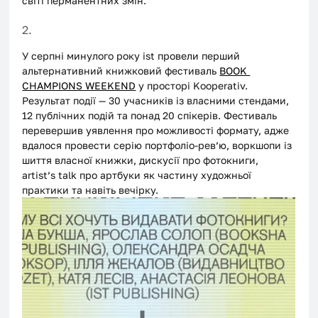
світі перманентних змін.
2.
У серпні минулого року ist провели перший 
альтернативний книжковий фестиваль 
BOOK 
CHAMPIONS WEEKEND
 у просторі Kooperativ. 
Результат події — 30 учасників із власними стендами, 
12 публічних подій та понад 20 спікерів. Фестиваль 
перевершив уявлення про можливості формату, адже 
вдалося провести серію портфоліо-рев’ю, воркшопи із 
шиття власної книжки, дискусії про фотокниги, 
artist’s talk про артбуки як частину художньої 
практики та навіть вечірку.