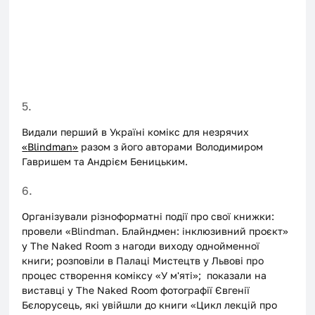
5.
Видали перший в Україні комікс для незрячих 
«
Blindman
»
 разом з його авторами Володимиром 
Гавришем та Андрієм Беницьким. 
6.
Організували різноформатні події про свої книжки: 
провели «Blindman. Блайндмен: інклюзивний проєкт» 
у The Naked Room з нагоди виходу однойменної 
книги; розповіли в Палаці Мистецтв у Львові про 
процес створення коміксу «У м'яті»;  показали на 
виставці у The Naked Room фотографії Євгенії 
Бєлорусець, які увійшли до книги «Цикл лекцій про 