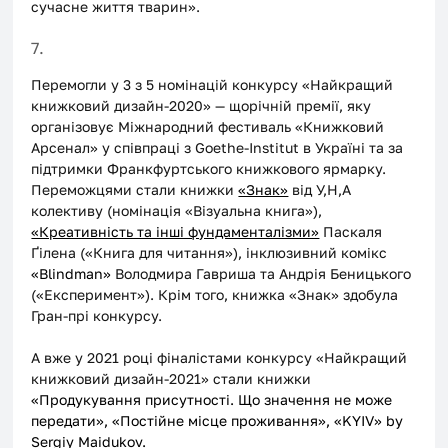
сучасне життя тварин».
7.
Перемогли у 3 з 5 номінацій конкурсу «Найкращий 
книжковий дизайн-2020» — щорічній премії, яку 
організовує Міжнародний фестиваль «Книжковий 
Арсенал» у співпраці з Goethe-Institut в Україні та за 
підтримки Франкфуртського книжкового ярмарку. 
Переможцями стали книжки 
«Знак»
 від У,Н,А 
колективу (номінація «Візуальна книга»), 
«Креативність та інші фундаменталізми»
 Паскаля 
Ґілена («Книга для читання»), інклюзивний комікс 
«
Blindman
»
 Володмира Гавриша та Андрія Беницького 
(«Експеримент»). Крім того, книжка «Знак» здобула 
Гран-прі конкурсу.
А вже у 2021 році фіналістами конкурсу «Найкращий 
книжковий дизайн-2021» стали книжки 
«
Продукування присутності. Що значення не може 
передати
»
, 
«
Постійне місце проживання
»
, 
«
KYIV
»
 by 
Sergiy Maidukov.