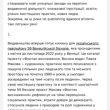
створювати нові унікальні заходи на перетині 
видавничої діяльності, книжкової ілюстрації, освіти, 
різних мистецьких практик, нових медіа. 
Зокрема, за ці роки ist publishing вдалося втілити 
такі потужні речі:
1.
Видавництво вперше готує книжку для 
українського 
павільйону 59 Венеційської бієнале
, яка проходитиме 
з квітня до листопада 2022 року у Венеції. Це каталог 
проєкту «Фонтан виснаження. Висока вода» Павла 
Макова — художника, практики якого починалися з 
пошуків спільних рис людського тіла та міського 
простору на початку 1990-х років, а сьогодні 
зосереджені на темі «світу після людини». Через 
свою мистецьку практику та в контексті цьогорічної 
теми 59 бієнале проєкт Макова «Фонтан 
виснаження» рефлексує на теми переоцінки 
соціальних практик, втрати довіри до демократії, 
стосунків людини з природою та ролі художника у 