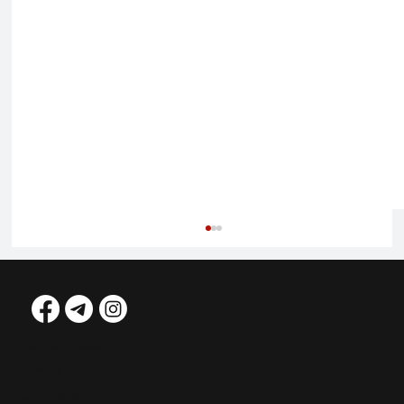
контакти редакції
автори
співпраця