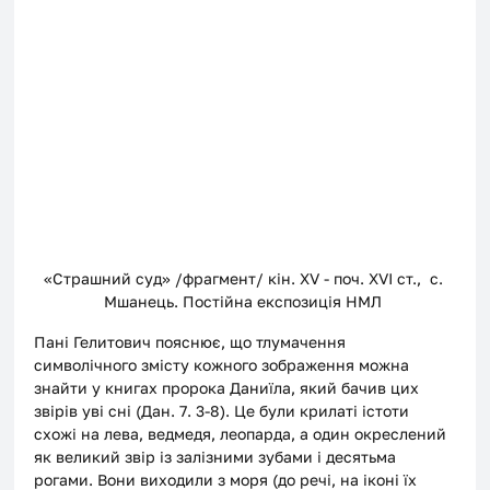
«Страшний суд» /фрагмент/ кін. XV - поч. XVI ст.,  с. 
Мшанець. Постійна експозиція НМЛ 
Пані Гелитович пояснює, що тлумачення 
символічного змісту кожного зображення можна 
знайти у книгах пророка Даниїла, який бачив цих 
звірів уві сні (Дан. 7. 3-8). Це були крилаті істоти 
схожі на лева, ведмедя, леопарда, а один окреслений 
як великий звір із залізними зубами і десятьма 
рогами. Вони виходили з моря (до речі, на іконі їх 