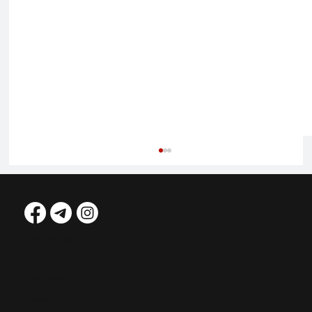
контакти редакції
автори
співпраця
реклама
ДЕВІД ГОКНІ: МИТЦІ НЕ ВИХОДЯТЬ