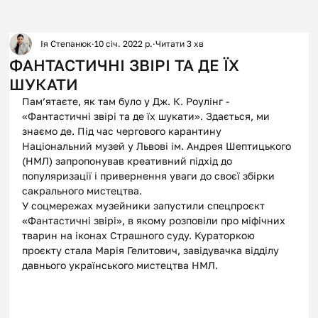
Ія Степанюк
10 січ. 2022 р.
Читати 3 хв
ФАНТАСТИЧНІ ЗВІРІ ТА ДЕ ЇХ
ШУКАТИ
Пам’ятаєте, як там було у Дж. К. Роулінг - 
«Фантастичні звірі та де їх шукати». Здається, ми 
знаємо де. Під час чергового карантину 
Національний музей у Львові ім. Андрея Шептицького 
(НМЛ) запропонував креативний підхід до 
популяризації і привернення уваги до своєї збірки 
сакрального мистецтва.
У соцмережах музейники запустили спецпроєкт 
«Фантастичні звірі», в якому розповіли про міфічних 
тварин на іконах Страшного суду. Кураторкою 
проєкту стала Марія Гелитович, завідувачка відділу 
давнього українського мистецтва НМЛ. 