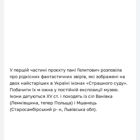
У першій частині проєкту пані Гелитович розповіла 
про рідкісних фантастичних звірів, які зображені на 
двох найстаріших в Україні іконах «Страшного суду». 
Побачити їх м ожна у постійній експозиції музею. 
Ікони датуються ХV ст. і походять із сіл Ванівка 
(Лемківщина, тепер Польща) і Мшанець 
(Старосамбірський р- н, Львівська обл). 