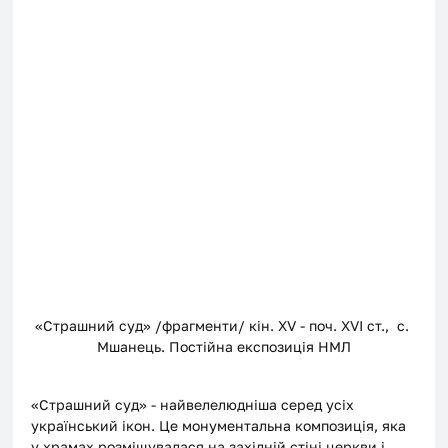
«Страшний суд» /фрагменти/ кін. XV - поч. XVI ст.,  с. 
Мшанець. Постійна експозиція НМЛ
«Страшний суд» - найвелелюдніша серед усіх 
український ікон. Це монументальна композиція, яка 
у храмах розміщувалася на західній стіні церкви і 