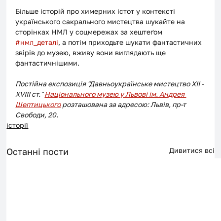
Більше історій про химерних істот у контексті 
українського сакрального мистецтва шукайте на 
сторінках НМЛ у соцмережах за хештеґом 
#нмл_деталі
, а потім приходьте шукати фантастичних 
звірів до музею, вживу вони виглядають ще 
фантастичнішими. 
Постійна експозиція "Давньоукраїнське мистецтво ХІІ - 
XVIII ст." 
Національного музею у Львові ім. Андрея 
Шептицького
 розташована за адресою: Львів, пр-т 
Свободи, 20.  
історії
Останні пости
Дивитися всі